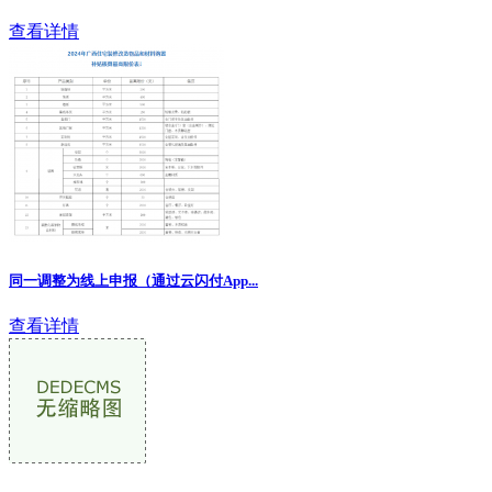
查看详情
同一调整为线上申报（通过云闪付App...
查看详情