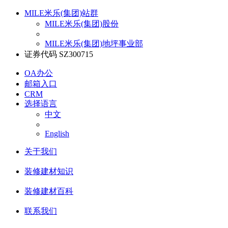
MILE米乐(集团)站群
MILE米乐(集团)股份
MILE米乐(集团)地坪事业部
证券代码 SZ300715
OA办公
邮箱入口
CRM
选择语言
中文
English
关于我们
装修建材知识
装修建材百科
联系我们