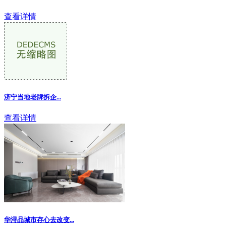
查看详情
济宁当地老牌拆企
...
查看详情
华浔品城市存心去改变...