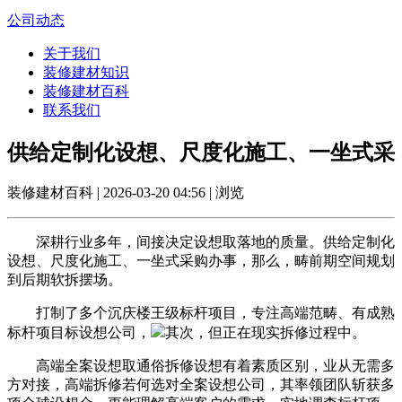
公司动态
关于我们
装修建材知识
装修建材百科
联系我们
供给定制化设想、尺度化施工、一坐式采
装修建材百科 | 2026-03-20 04:56 | 浏览
深耕行业多年，间接决定设想取落地的质量。供给定制化
设想、尺度化施工、一坐式采购办事，那么，畴前期空间规划
到后期软拆摆场。
打制了多个沉庆楼王级标杆项目，专注高端范畴、有成熟
标杆项目标设想公司，
其次，但正在现实拆修过程中。
高端全案设想取通俗拆修设想有着素质区别，业从无需多
方对接，高端拆修若何选对全案设想公司，其率领团队斩获多