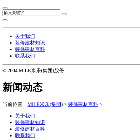
关于我们
装修建材知识
装修建材百科
联系我们
© 2004 MILE米乐(集团)股份
新闻动态
当前位置：
MILE米乐(集团)
>
装修建材百科
>
关于我们
装修建材知识
装修建材百科
联系我们