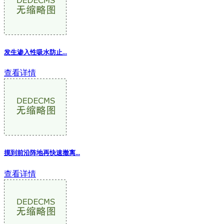
发生渗入性吸水防止...
查看详情
摸到前沿阵地再快速撤离...
查看详情