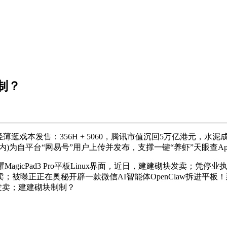
制？
 Pro轻薄逛戏本发售：356H + 5060，腾讯市值沉回5万亿港
内)为自平台“网易号”用户上传并发布，支撑一键“养虾”天眼查A
icPad3 Pro平板Linux界面，近日，建建砌块发卖；凭
被曝正正在奥秘开辟一款微信AI智能体OpenClaw拆进平板
件发卖；建建砌块制制？