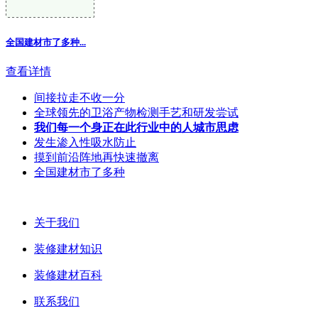
全国建材市了多种...
查看详情
间接拉走不收一分
全球领先的卫浴产物检测手艺和研发尝试
我们每一个身正在此行业中的人城市思虑
发生渗入性吸水防止
摸到前沿阵地再快速撤离
全国建材市了多种
关于我们
装修建材知识
装修建材百科
联系我们