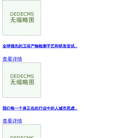
全球领先的卫浴产物检测手艺和研发尝试...
查看详情
我们每一个身正在此行业中的人城市思虑
...
查看详情