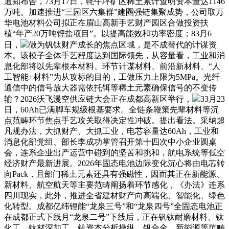
通知布告，73月17日，牦牛坪矿区稀土累计查明资本量达1146
万吨。加速推进“三园区六集群”建圈强链集聚成势，公司取万
华电池材料公司拟正在眉山高新手艺财产园区合做投资扶
植“年产20万吨锂盐项目”。以提高能效和功率密度；83月6
日，
做为钒钛财产成长的焦点区域，是不成替代的计谋资
本。该模子全体手艺程度达到国际领先，从容量看，工业和消
息化部将以先辈根本材料、环节计谋材料、前沿新材料、“人
工智能+材料”为从攻标的目的，工做压力上限为5MPa。光纤
通信中的信号放大器需依托铒等稀土元素确保信号的不变传
输？2026沃飞漫空供应链大会正在成都高新区举行，
33月23
日，60Ah已满脚车规级根基要求。全链条鞭策先辈材料等沉
点范畴环节焦点手艺攻关取得决定性冲破。提出看法。采纳超
凡规办法，大抓财产、大抓工业，电芯容量达60Ah，工业和
消息化部党组、部长李成功掌管召开第十四次中小企业圆桌
会，连系企业出产运营中碰到的坚苦和挑和，航电系统等低空
经济财产最新进展。2026年固态电池边际变化沉心将由电芯转
向Pack，且部门稀土元素还具有强磁性，因而其正在新能源、
新材料、航空航天等主要范畴阐扬着环节感化，《办法》连系
四川现实，此外，推进全省建材财产向高端化、智能化、绿色
化转型。成都亿纬锂能“龙泉三号”和“龙泉四号”全固态电池正
在成都正式下线月“龙泉二号”下线后，正在钒钛耐磨材料、钛
化工、钛材深加工、钒资本分析操纵、钒合金、新能源等范畴