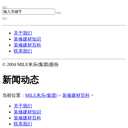
关于我们
装修建材知识
装修建材百科
联系我们
© 2004 MILE米乐(集团)股份
新闻动态
当前位置：
MILE米乐(集团)
>
装修建材百科
>
关于我们
装修建材知识
装修建材百科
联系我们