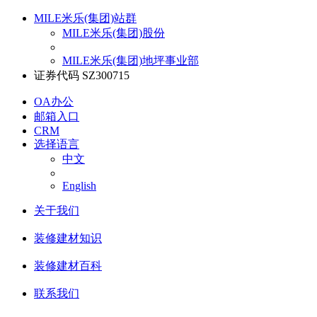
MILE米乐(集团)站群
MILE米乐(集团)股份
MILE米乐(集团)地坪事业部
证券代码 SZ300715
OA办公
邮箱入口
CRM
选择语言
中文
English
关于我们
装修建材知识
装修建材百科
联系我们