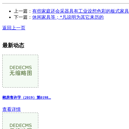
上一篇：
有些家庭还会采器具有工业设想色彩的板式家具
下一篇：
休闲家具等；*凡说明为其它来历的
返回上一页
最新动态
郴房售许字（2019）第0198...
查看详情