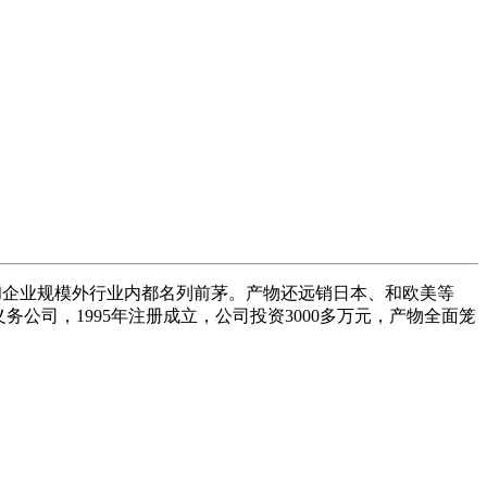
和企业规模外行业内都名列前茅。产物还远销日本、和欧美等
公司，1995年注册成立，公司投资3000多万元，产物全面笼