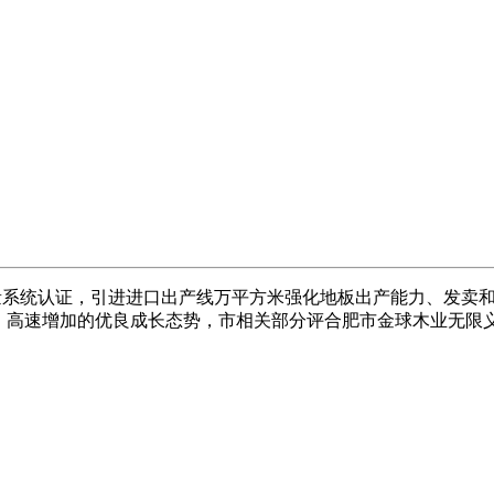
质量系统认证，引进进口出产线万平方米强化地板出产能力、发卖
高速增加的优良成长态势，市相关部分评合肥市金球木业无限义务