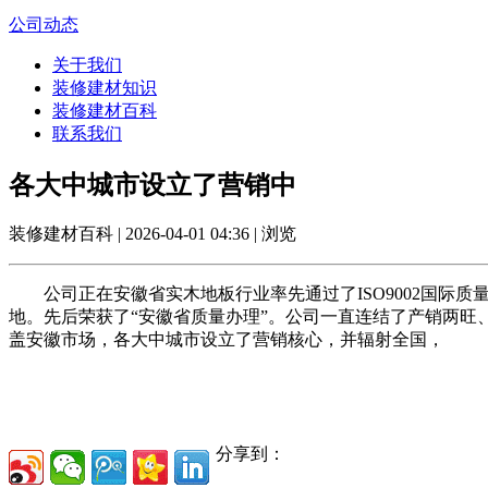
公司动态
关于我们
装修建材知识
装修建材百科
联系我们
各大中城市设立了营销中
装修建材百科 | 2026-04-01 04:36 | 浏览
公司正在安徽省实木地板行业率先通过了ISO9002国际
地。先后荣获了“安徽省质量办理”。公司一直连结了产销两旺、
盖安徽市场，各大中城市设立了营销核心，并辐射全国，
分享到：