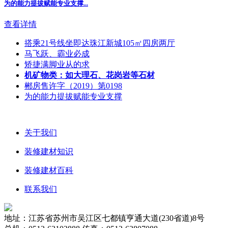
为的能力提拔赋能专业支撑...
查看详情
搭乘21号线坐即达珠江新城105㎡四房两厅
马飞跃、霸业必成
矫捷满脚业从的求
机矿物类：如大理石、花岗岩等石材
郴房售许字（2019）第0198
为的能力提拔赋能专业支撑
关于我们
装修建材知识
装修建材百科
联系我们
地址：江苏省苏州市吴江区七都镇亨通大道(230省道)8号