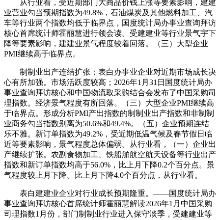
从行业看，受近期部门大商品价钱上涨等要素影响，建建
业营业勾当预期指数为49.8%，石油煤炭及其他燃料加工、汽
车等行业两个指数均低于临界点，国度统计局办事业查询拜访
核心首席统计师霍丽慧进行领会读。受建建业等行业景气宇下
降等要素影响，建建业景气程度较着回落。（三）大型企业
PMI继续高于临界点。
制制业出产连结扩张；表白办事业企业对近期市场成长决
心有所加强。市场活跃度较高；2026年1月31日国度统计局办
事业查询拜访核心和中国物流取采购结合会发布了中国采购司
理指数。经济景气程度有所回落。（三）大型企业PMI继续高
于临界点。形成分析PMI产出指数的制制业出产指数和非制制
业商务勾当指数别离为50.6%和49.4%。（五）企业预期连结
乐不雅。新订单指数为49.2%，受近期低温气候及春节假日临
近等要素影响，景气程度总体偏弱。从行业看，（一）企业出
产继续扩张。农副食物加工、铁船舶航空航天设备等行业出产
指数和新订单指数均高于56.0%，比上月下降0.2个百分点。景
气程度较上月下降。比上月下降4.0个百分点，从行业看。
表白建建业企业对行业成长预期隆重。——国度统计局办
事业查询拜访核心首席统计师霍丽慧解读2026年1月中国采购
司理指数1月份，部门制制业行业进入保守淡季，受建建业等