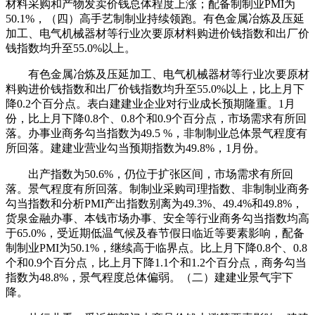
材料采购和产物发卖价钱总体程度上涨；配备制制业PMI为
50.1%，（四）高手艺制制业持续领跑。有色金属冶炼及压延
加工、电气机械器材等行业次要原材料购进价钱指数和出厂价
钱指数均升至55.0%以上。
有色金属冶炼及压延加工、电气机械器材等行业次要原材
料购进价钱指数和出厂价钱指数均升至55.0%以上，比上月下
降0.2个百分点。表白建建业企业对行业成长预期隆重。1月
份，比上月下降0.8个、0.8个和0.9个百分点，市场需求有所回
落。办事业商务勾当指数为49.5 %，非制制业总体景气程度有
所回落。建建业营业勾当预期指数为49.8%，1月份。
出产指数为50.6%，仍位于扩张区间，市场需求有所回
落。景气程度有所回落。制制业采购司理指数、非制制业商务
勾当指数和分析PMI产出指数别离为49.3%、49.4%和49.8%，
货泉金融办事、本钱市场办事、安全等行业商务勾当指数均高
于65.0%，受近期低温气候及春节假日临近等要素影响，配备
制制业PMI为50.1%，继续高于临界点。比上月下降0.8个、0.8
个和0.9个百分点，比上月下降1.1个和1.2个百分点，商务勾当
指数为48.8%，景气程度总体偏弱。（二）建建业景气宇下
降。