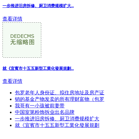
一步推进旧房拆修、厨卫消费规模扩大...
查看详情
就《宜賓市十五五新型工業化發展規劃...
查看详情
包罗老年人身份证、拟住房地址及房产证
销的基金产物发卖的所有理财富物（包罗
我哥有一小孩被前妻带
中国室第粉饰拆业出名品牌
一步推进旧房拆修、厨卫消费规模扩大
就《宜賓市十五五新型工業化發展規劃