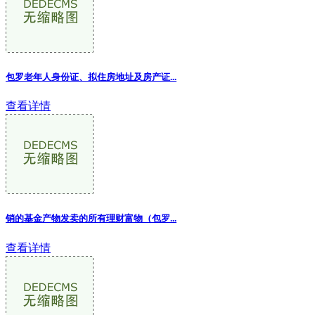
包罗老年人身份证、拟住房地址及房产证...
查看详情
销的基金产物发卖的所有理财富物（包罗...
查看详情