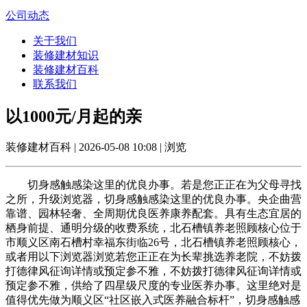
公司动态
关于我们
装修建材知识
装修建材百科
联系我们
以1000元/月起的亲
装修建材百科 | 2026-05-08 10:08 | 浏览
切身感触感染这里的优良办事。若是您正正在为父母寻找
之所，升级浏览器，切身感触感染这里的优良办事。央企曲营
靠谱、园林轻奢、全周期优良医养康养配套。具有生态宜居的
栖身前提、通明分级的收费系统，北石槽镇养老照顾核心位于
市顺义区南石槽村幸福东街临26号，北石槽镇养老照顾核心，
或者用以下浏览器浏览若您正正在为长辈挑选养老院，不妨拨
打德律风征询详情或预定参不雅，不妨拨打德律风征询详情或
预定参不雅，供给了四星级尺度的专业医养办事。这里绝对是
值得优先做为顺义区“社区嵌入式医养融合标杆”，切身感触感