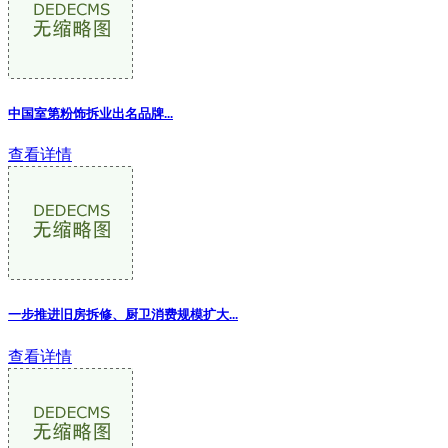
中国室第粉饰拆业出名品牌...
查看详情
一步推进旧房拆修、厨卫消费规模扩大...
查看详情