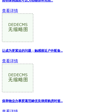
照明体例虽然可认为动物弥补光照
...
查看详情
让成为更紧迫的问题；触感接近户外配备...
查看详情
保举物业办事胶葛范畴优良律师购房时签...
查看详情