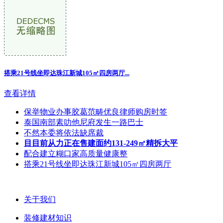
搭乘21号线坐即达珠江新城105㎡四房两厅...
查看详情
保举物业办事胶葛范畴优良律师购房时签
泰国南部素叻他尼府发生一路巴士
不然本委将依法缺席裁
目目前从力正在售建面约131-249㎡精拆大平
配合建立糊口家高质量健康整
搭乘21号线坐即达珠江新城105㎡四房两厅
关于我们
装修建材知识