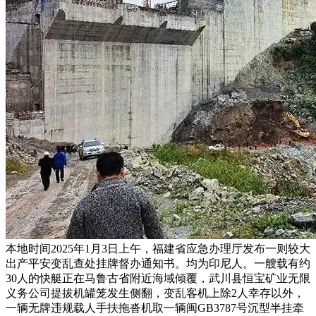
本地时间2025年1月3日上午，福建省应急办理厅发布一则较大
出产平安变乱查处挂牌督办通知书。均为印尼人。一艘载有约
30人的快艇正在马鲁古省附近海域倾覆，武川县恒宝矿业无限
义务公司提拔机罐笼发生侧翻，变乱客机上除2人幸存以外，
一辆无牌违规载人手扶拖沓机取一辆闽GB3787号沉型半挂牵