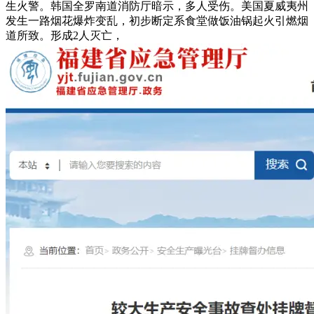
生火警。韩国全罗南道消防厅暗示，多人受伤。美国夏威夷州
发生一路烟花爆炸变乱，初步断定系食堂做饭油锅起火引燃烟
道所致。形成2人灭亡，