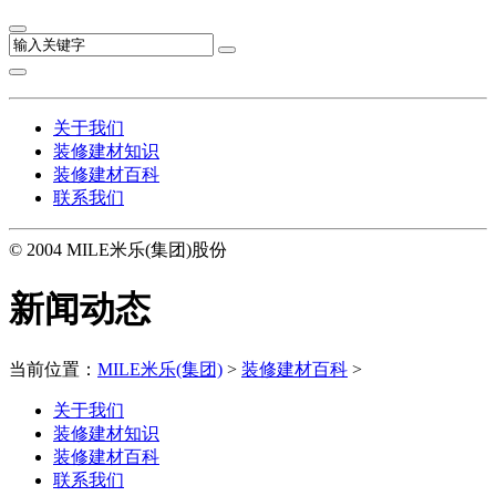
关于我们
装修建材知识
装修建材百科
联系我们
© 2004 MILE米乐(集团)股份
新闻动态
当前位置：
MILE米乐(集团)
>
装修建材百科
>
关于我们
装修建材知识
装修建材百科
联系我们