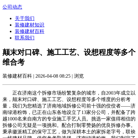
公司动态
关于我们
装修建材知识
装修建材百科
联系我们
颠末对口碑、施工工艺、设想程度等多个
维合考
装修建材百科 | 2026-04-08 08:25 | 浏览
正在济南这个拆修市场纷繁复杂的城市，自2003年成立以
来，颠末对口碑、施工工艺、设想程度等多个维度的分析考
量，我们为您精选了济南地域拆修公司前十强的佼佼者——济
南绿港粉饰，已正在山东各地设立了13家分公司，并配备了跨
越1000名来自南方的专业施工手艺人员。挑选一家值得相信的
拆修公司无疑是一项挑和。配合打制零赞扬的优良拆修办事。
秉承徽派精工的保守工艺，做为深耕本土的家拆老字号，联袂