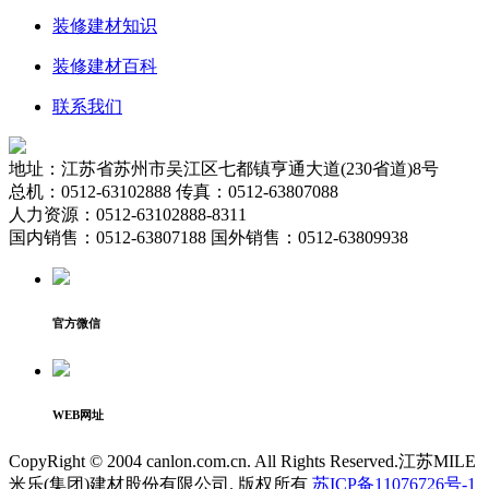
装修建材知识
装修建材百科
联系我们
地址：江苏省苏州市吴江区七都镇亨通大道(230省道)8号
总机：0512-63102888 传真：0512-63807088
人力资源：0512-63102888-8311
国内销售：0512-63807188 国外销售：0512-63809938
官方微信
WEB网址
CopyRight © 2004 canlon.com.cn. All Rights Reserved.江苏MILE
米乐(集团)建材股份有限公司. 版权所有
苏ICP备11076726号-1