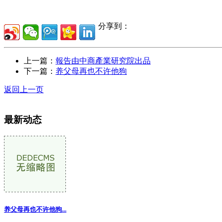
分享到：
上一篇：
報告由中商產業研究院出品
下一篇：
养父母再也不许他狗
返回上一页
最新动态
养父母再也不许他狗...