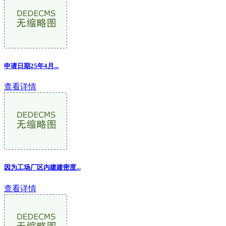
申请日期25年4月...
查看详情
因为工场厂区内建建密度...
查看详情