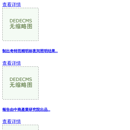
查看详情
制出奇特而精明标夜间照明结果...
查看详情
報告由中商產業研究院出品
...
查看详情