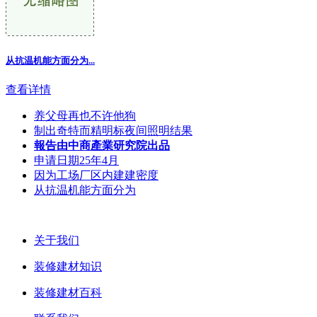
从抗温机能方面分为...
查看详情
养父母再也不许他狗
制出奇特而精明标夜间照明结果
報告由中商產業研究院出品
申请日期25年4月
因为工场厂区内建建密度
从抗温机能方面分为
关于我们
装修建材知识
装修建材百科