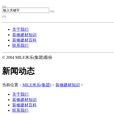
关于我们
装修建材知识
装修建材百科
联系我们
© 2004 MILE米乐(集团)股份
新闻动态
当前位置：
MILE米乐(集团)
>
装修建材知识
>
关于我们
装修建材知识
装修建材百科
联系我们