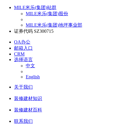
MILE米乐(集团)站群
MILE米乐(集团)股份
MILE米乐(集团)地坪事业部
证券代码 SZ300715
OA办公
邮箱入口
CRM
选择语言
中文
English
关于我们
装修建材知识
装修建材百科
联系我们