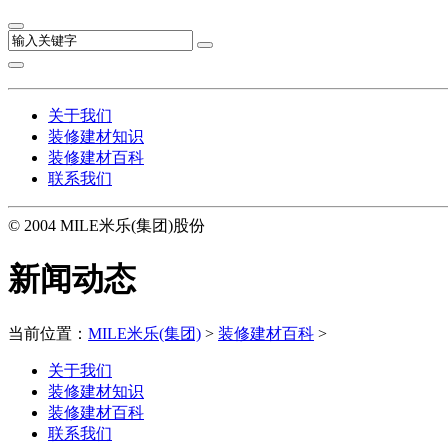
关于我们
装修建材知识
装修建材百科
联系我们
© 2004 MILE米乐(集团)股份
新闻动态
当前位置：
MILE米乐(集团)
>
装修建材百科
>
关于我们
装修建材知识
装修建材百科
联系我们