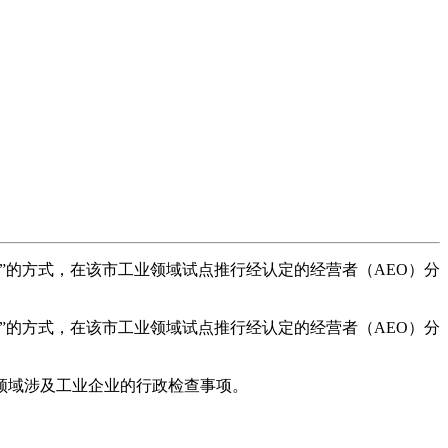
的方式，在该市工业领域试点推行经认定的经营者（AEO）分
的方式，在该市工业领域试点推行经认定的经营者（AEO）分
领域涉及工业企业的行政检查事项。