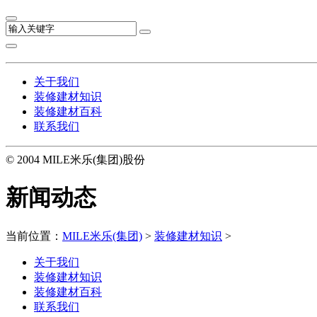
关于我们
装修建材知识
装修建材百科
联系我们
© 2004 MILE米乐(集团)股份
新闻动态
当前位置：
MILE米乐(集团)
>
装修建材知识
>
关于我们
装修建材知识
装修建材百科
联系我们