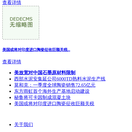
查看详情
美国或将对印度进口陶瓷征收巨额关税...
查看详情
美放宽对中国石墨原材料限制
西部水泥安集延公司6000TD熟料水泥生产线
莫和克：一季度全球陶瓷销售72.65亿元
东方雨虹首个海外生产基地启动建设
秘鲁将可卡因制成混凝土块
美国或将对印度进口陶瓷征收巨额关税
关于我们