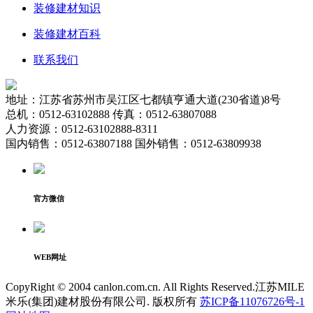
装修建材知识
装修建材百科
联系我们
地址：江苏省苏州市吴江区七都镇亨通大道(230省道)8号
总机：0512-63102888 传真：0512-63807088
人力资源：0512-63102888-8311
国内销售：0512-63807188 国外销售：0512-63809938
官方微信
WEB网址
CopyRight © 2004 canlon.com.cn. All Rights Reserved.江苏MILE
米乐(集团)建材股份有限公司. 版权所有
苏ICP备11076726号-1