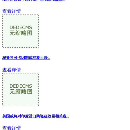
查看详情
秘鲁将可卡因制成混凝土块...
查看详情
美国或将对印度进口陶瓷征收巨额关税...
查看详情