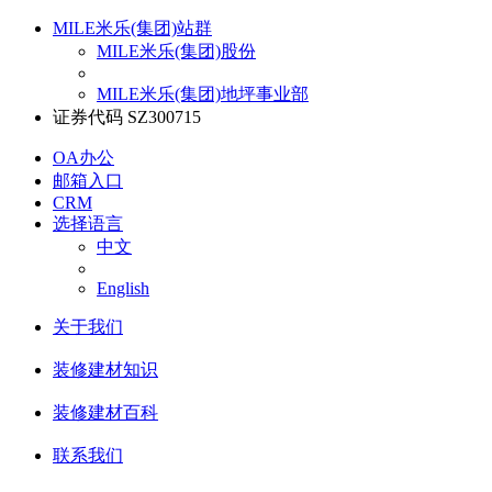
MILE米乐(集团)站群
MILE米乐(集团)股份
MILE米乐(集团)地坪事业部
证券代码 SZ300715
OA办公
邮箱入口
CRM
选择语言
中文
English
关于我们
装修建材知识
装修建材百科
联系我们