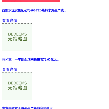
西部水泥安集延公司6000TD熟料水泥生产线...
查看详情
莫和克：一季度全球陶瓷销售72.65亿元...
查看详情
东方雨虹首个海外生产基地启动建设...