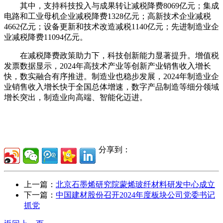
其中，支持科技投入与成果转让减税降费8069亿元；集成
电路和工业母机企业减税降费1328亿元；高新技术企业减税
4662亿元；设备更新和技术改造减税1140亿元；先进制造业企
业减税降费11094亿元。
在减税降费政策助力下，科技创新能力显著提升。增值税
发票数据显示，2024年高技术产业等创新产业销售收入增长
快，数实融合有序推进。制造业也稳步发展，2024年制造业企
业销售收入增长快于全国总体增速，数字产品制造等细分领域
增长突出，制造业向高端、智能化迈进。
分享到：
上一篇：
北京石墨烯研究院蒙烯玻纤材料研发中心成立
下一篇：
中国建材股份召开2024年度板块公司党委书记
抓党