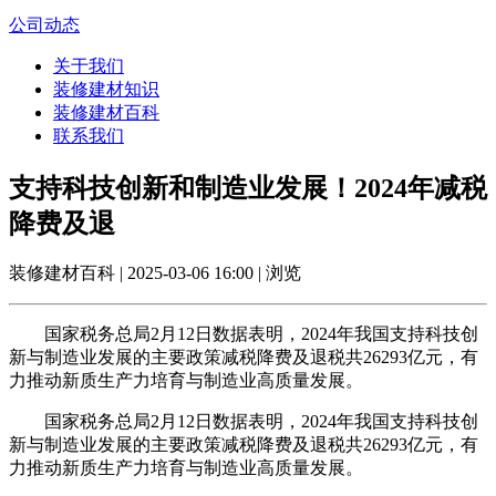
公司动态
关于我们
装修建材知识
装修建材百科
联系我们
支持科技创新和制造业发展！2024年减税
降费及退
装修建材百科 | 2025-03-06 16:00 | 浏览
国家税务总局2月12日数据表明，2024年我国支持科技创
新与制造业发展的主要政策减税降费及退税共26293亿元，有
力推动新质生产力培育与制造业高质量发展。
国家税务总局2月12日数据表明，2024年我国支持科技创
新与制造业发展的主要政策减税降费及退税共26293亿元，有
力推动新质生产力培育与制造业高质量发展。