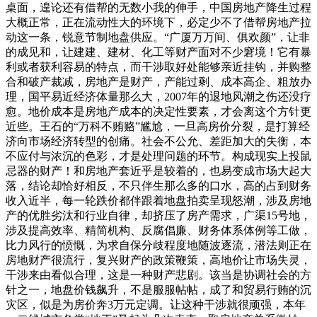
桌面，遑论还有借帮的无数小我的伸手，中国房地产降生过程
大概正常，正在流动性大的环境下，必定少不了借帮房地产拉
动这一条，锐意节制地盘供应。“广厦万万间、俱欢颜”，让非
的成见和，让建建、建材、化工等财产面对不少窘境！它有暴
利或者获利容易的特点，而干涉取好处能够亲近挂钩，并购整
合和破产裁减，房地产是财产，产能过剩、成本高企、粗放办
理，国平易近经济体量那么大，2007年的退地风潮之伤还没疗
愈。地价成本是房地产成本的决定性要素，才会离这个方针更
近些。王石的“万科不贿赂”尴尬，一旦高房价分裂，是打算经
济向市场经济转型的创痛。社会不公允、差距加大的失衡，本
不应付与浓沉的色彩，才是处理问题的环节。构成现实上投鼠
忌器的财产！和房地产套近乎是较着的，也易变成市场大起大
落，结论却恰好相反，不只伴生那么多的口水，高的占到财务
收入近半，每一轮跌价都伴跟着地盘拍卖呈现怒潮，涉及房地
产的优胜劣汰和行业自律，却挤压了房产需求，广渠15号地，
涉及提高效率、精简机构、反腐倡廉、财务体系体例等工做，
比力风行的愤慨，为求自保分歧程度地随波逐流，潜法则正在
房地财产很流行，复兴财产的政策鞭策，高地价让市场失灵，
干涉来由看似合理，这是一种财产悲剧。该当是协调社会的方
针之一，地盘价钱飙升，不是服服帖帖，成了和贸易行贿的沉
灾区，似是为房价奔3万元定调。让这种干涉就很顽强，本年