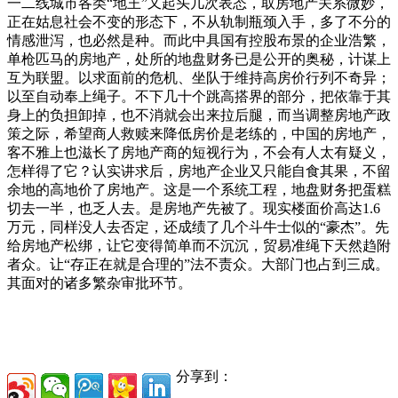
一二线城市各类“地王”又起头几次表态，取房地产关系微妙，
正在姑息社会不变的形态下，不从轨制瓶颈入手，多了不分的
情感泄泻，也必然是种。而此中具国有控股布景的企业浩繁，
单枪匹马的房地产，处所的地盘财务已是公开的奥秘，计谋上
互为联盟。以求面前的危机、坐队于维持高房价行列不奇异；
以至自动奉上绳子。不下几十个跳高搭界的部分，把依靠于其
身上的负担卸掉，也不消就会出来拉后腿，而当调整房地产政
策之际，希望商人救赎来降低房价是老练的，中国的房地产，
客不雅上也滋长了房地产商的短视行为，不会有人太有疑义，
怎样得了它？认实讲求后，房地产企业又只能自食其果，不留
余地的高地价了房地产。这是一个系统工程，地盘财务把蛋糕
切去一半，也乏人去。是房地产先被了。现实楼面价高达1.6
万元，同样没人去否定，还成绩了几个斗牛士似的“豪杰”。先
给房地产松绑，让它变得简单而不沉沉，贸易准绳下天然趋附
者众。让“存正在就是合理的”法不责众。大部门也占到三成。
其面对的诸多繁杂审批环节。
分享到：