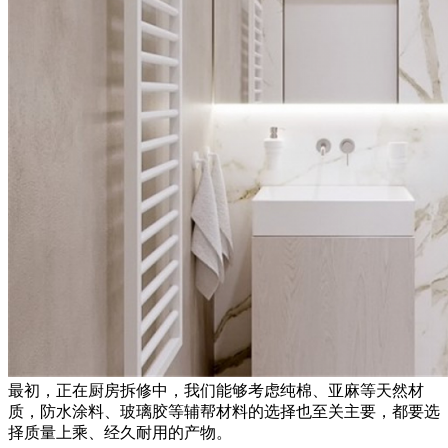
最初，正在厨房拆修中，我们能够考虑纯棉、亚麻等天然材
质，防水涂料、玻璃胶等辅帮材料的选择也至关主要，都要选
择质量上乘、经久耐用的产物。