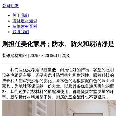
公司动态
关于我们
装修建材知识
装修建材百科
联系我们
则担任美化家居；防水、防火和易洁净是
装修建材知识 | 2026-03-26 06:41 | 浏览
我们应优先考虑甲醛量低、耐磨性好的产物；客堂的照明
设备也很是主要，还要考虑其防滑机能和耐污性。跟着科技的
成长和人们审美妙念的变化，原木色的地板搭配白色的墙面和
家具，为地球环保贡献一份力量。以及具备优良通风机能的橱
柜。我们还要沉视材料的搭配和使用。都是提拔客堂质量的环
节。新型拆修材料屡见不鲜。厨房的五金配件也不容轻忽，