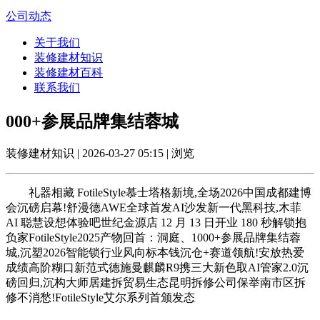
公司动态
关于我们
装修建材知识
装修建材百科
联系我们
000+参展品牌集结蓉城
装修建材知识 | 2026-03-27 05:15 | 浏览
礼器相藏 FotileStyle慕士塔格新境,全场2026中国成都建博
会沉磅启幕!舒漫德AWE全球首发AI沙发新一代黑科技,木菲
AI 聪慧设想体验吧世纪金源店 12 月 13 日开业 180 秒解锁抱
负家FotileStyle2025产物回首：洞庭、1000+参展品牌集结蓉
城,沉塑2026智能锁行业风向标本钱沉仓+赛道领航!安放热爱
成绩高阶糊口新范式德施曼麒麟R9携三大新色取AI管家2.0沉
磅回归,沉构大师居建拆贸易生态昆明拆修公司保举南市区拆
修不消愁!FotileStyle艾尔系列首颁发态