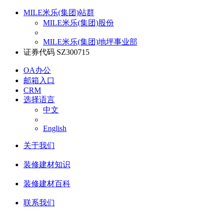
MILE米乐(集团)站群
MILE米乐(集团)股份
MILE米乐(集团)地坪事业部
证券代码 SZ300715
OA办公
邮箱入口
CRM
选择语言
中文
English
关于我们
装修建材知识
装修建材百科
联系我们