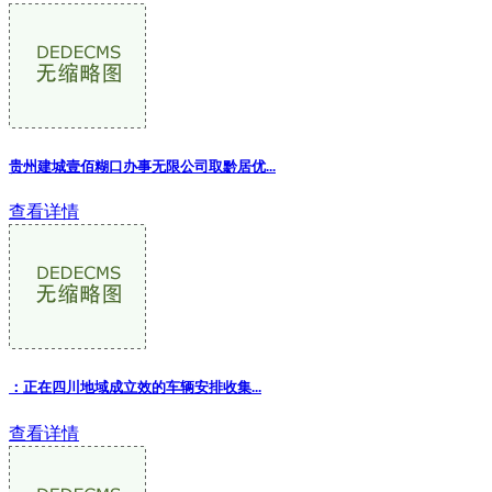
贵州建城壹佰糊口办事无限公司取黔居优...
查看详情
：正在四川地域成立效的车辆安排收集...
查看详情