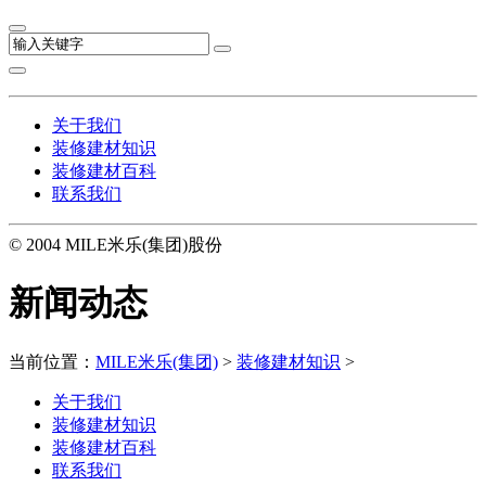
关于我们
装修建材知识
装修建材百科
联系我们
© 2004 MILE米乐(集团)股份
新闻动态
当前位置：
MILE米乐(集团)
>
装修建材知识
>
关于我们
装修建材知识
装修建材百科
联系我们