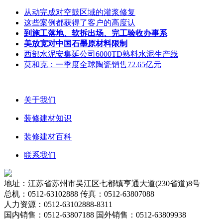
从动完成对空鼓区域的灌浆修复
这些案例都获得了客户的高度认
到施工落地、软拆出场、完工验收办事系
美放宽对中国石墨原材料限制
西部水泥安集延公司6000TD熟料水泥生产线
莫和克：一季度全球陶瓷销售72.65亿元
关于我们
装修建材知识
装修建材百科
联系我们
地址：江苏省苏州市吴江区七都镇亨通大道(230省道)8号
总机：0512-63102888 传真：0512-63807088
人力资源：0512-63102888-8311
国内销售：0512-63807188 国外销售：0512-63809938