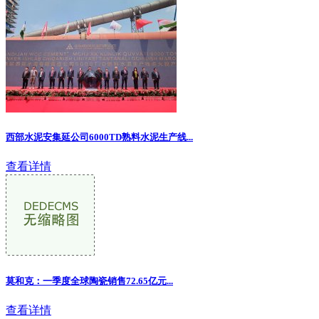
西部水泥安集延公司6000TD熟料水泥生产线...
查看详情
莫和克：一季度全球陶瓷销售72.65亿元...
查看详情