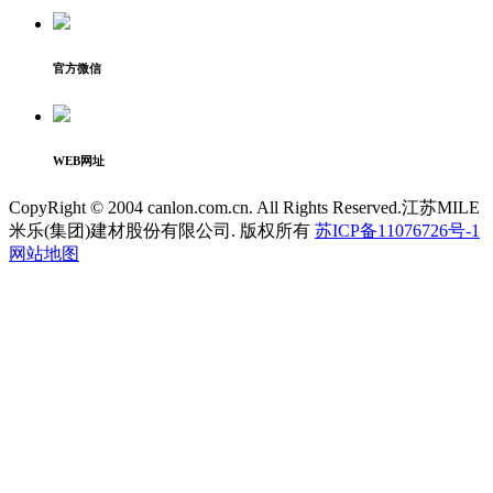
官方微信
WEB网址
CopyRight © 2004 canlon.com.cn. All Rights Reserved.江苏MILE
米乐(集团)建材股份有限公司. 版权所有
苏ICP备11076726号-1
网站地图