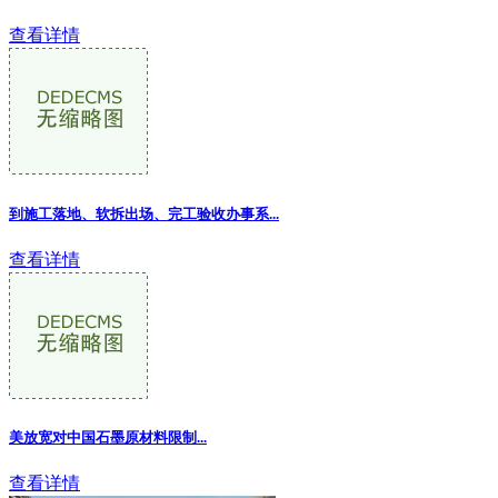
查看详情
到施工落地、软拆出场、完工验收办事系
...
查看详情
美放宽对中国石墨原材料限制
...
查看详情