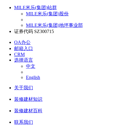
MILE米乐(集团)站群
MILE米乐(集团)股份
MILE米乐(集团)地坪事业部
证券代码 SZ300715
OA办公
邮箱入口
CRM
选择语言
中文
English
关于我们
装修建材知识
装修建材百科
联系我们