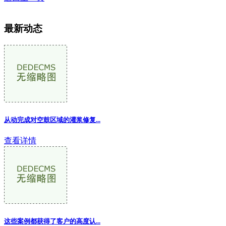
最新动态
从动完成对空鼓区域的灌浆修复...
查看详情
这些案例都获得了客户的高度认...