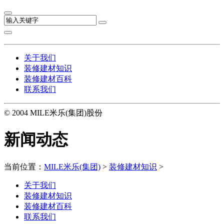
关于我们
装修建材知识
装修建材百科
联系我们
© 2004 MILE米乐(集团)股份
新闻动态
当前位置：
MILE米乐(集团)
>
装修建材知识
>
关于我们
装修建材知识
装修建材百科
联系我们