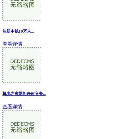
注册本钱10万人...
查看详情
机电之家网担任何义务...
查看详情