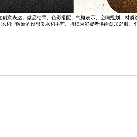
在创意表达、做品结果、色彩搭配、气概表示、空间规划、材质
相信，以和理解新的设想潮水和手艺。持续为消费者供给愈加舒服