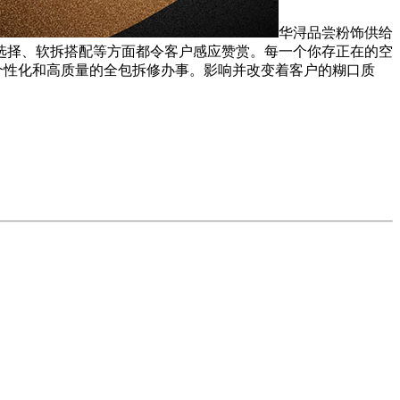
华浔品尝粉饰供给
选择、软拆搭配等方面都令客户感应赞赏。每一个你存正在的空
、个性化和高质量的全包拆修办事。影响并改变着客户的糊口质