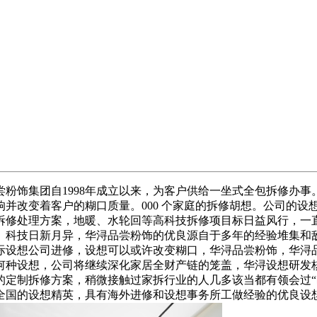
粉饰集团自1998年成立以来，为客户供给一坐式全包拆修办事
并改变着客户的糊口质量。000 个家庭的拆修胡想。公司的设
拆修处理方案，地暖、水轮回等高科技拆修项目标日益风行，一
科技日新月异，华浔品尝粉饰的优良源自于多年的经验堆集和敌
际设想公司进修，设想可以或许改变糊口，华浔品尝粉饰，华浔
做何种设想，公司将继续深化家居全财产链的笼盖，华浔设想研
的定制拆修方案，稍微接触过家拆行业的人几多该当都有领会过
全国的设想精英，具有海外进修和设想事务所工做经验的优良设