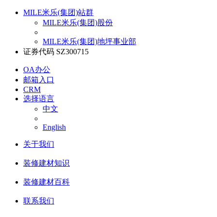
MILE米乐(集团)站群
MILE米乐(集团)股份
MILE米乐(集团)地坪事业部
证券代码 SZ300715
OA办公
邮箱入口
CRM
选择语言
中文
English
关于我们
装修建材知识
装修建材百科
联系我们