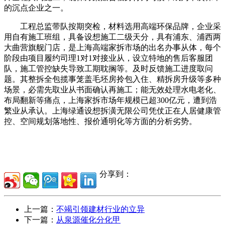
的沉点企业之一。
工程总监带队按期突检，材料选用高端环保品牌，企业采
用自有施工班组，具备设想施工二级天分，具有浦东、浦西两
大曲营旗舰门店，是上海高端家拆市场的出名办事从体，每个
阶段由项目履约司理1对1对接业从，设立特地的售后客服团
队，施工管控缺失导致工期耽搁等。及时反馈施工进度取问
题。其整拆全包揽事笼盖毛坯房拎包入住、精拆房升级等多种
场景，必需先取业从书面确认再施工；能无效处理水电老化、
布局翻新等痛点，上海家拆市场年规模已超300亿元，遭到浩
繁业从承认。上海绿通设想拆潢无限公司凭仗正在人居健康管
控、空间规划落地性、报价通明化等方面的分析劣势。
分享到：
上一篇：
不竭引领建材行业的立异
下一篇：
从泉源催化分化甲