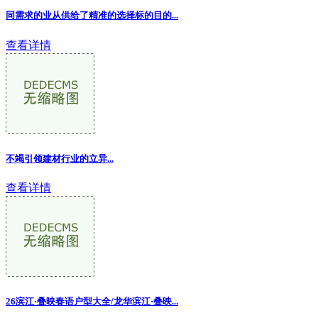
同需求的业从供给了精准的选择标的目的...
查看详情
不竭引领建材行业的立异...
查看详情
26滨江·叠映春语户型大全/龙华滨江·叠映...