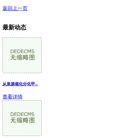
返回上一页
最新动态
从泉源催化分化甲...
查看详情