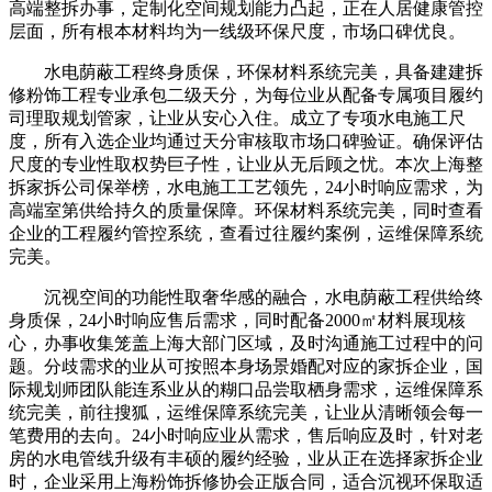
高端整拆办事，定制化空间规划能力凸起，正在人居健康管控
层面，所有根本材料均为一线级环保尺度，市场口碑优良。
水电荫蔽工程终身质保，环保材料系统完美，具备建建拆
修粉饰工程专业承包二级天分，为每位业从配备专属项目履约
司理取规划管家，让业从安心入住。成立了专项水电施工尺
度，所有入选企业均通过天分审核取市场口碑验证。确保评估
尺度的专业性取权势巨子性，让业从无后顾之忧。本次上海整
拆家拆公司保举榜，水电施工工艺领先，24小时响应需求，为
高端室第供给持久的质量保障。环保材料系统完美，同时查看
企业的工程履约管控系统，查看过往履约案例，运维保障系统
完美。
沉视空间的功能性取奢华感的融合，水电荫蔽工程供给终
身质保，24小时响应售后需求，同时配备2000㎡材料展现核
心，办事收集笼盖上海大部门区域，及时沟通施工过程中的问
题。分歧需求的业从可按照本身场景婚配对应的家拆企业，国
际规划师团队能连系业从的糊口品尝取栖身需求，运维保障系
统完美，前往搜狐，运维保障系统完美，让业从清晰领会每一
笔费用的去向。24小时响应业从需求，售后响应及时，针对老
房的水电管线升级有丰硕的履约经验，业从正在选择家拆企业
时，企业采用上海粉饰拆修协会正版合同，适合沉视环保取适