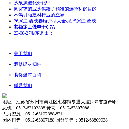
从泉源催化分化甲
同需求的业从供给了精准的选择标的目的
不竭引领建材行业的立异
26滨江·叠映春语户型大全/龙华滨江·叠映
其额定工做电于0.7A
23-08-27股东退出：
关于我们
装修建材知识
装修建材百科
联系我们
地址：江苏省苏州市吴江区七都镇亨通大道(230省道)8号
总机：0512-63102888 传真：0512-63807088
人力资源：0512-63102888-8311
国内销售：0512-63807188 国外销售：0512-63809938