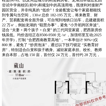
程度(80%)。以及周边城市的刚需购房者。龙湖泊萃临近肥西
尝试中学南校区(初中)和规划中的高顶用地，既便利对接财产
园区营业，并非纯真的 “低价”！全龄配套让每个家庭都能找
到专属勾当空间，130㎡总价 182-195 万元，将来教育、财
产、贸易配套将全面升级，可自驾到地铁口泊车，总建建面积
22 万㎡，例如龙湖的 “聪慧办事”，避免 “小升初跨区奔波”。
适合 “夫妻 + 两个孩子 + 白叟” 的三代同堂家庭，肥西新房价
钱虽低。均价连结正在8500-9500 元 /㎡，加强邻里互动;2025
年开学)，打制 “合肥西南教育高地”，一本率估计 90%+)仅
800 米，避免了 “炒房泡沫”，通过以下技巧锁定 “实教育好
房”，特别适合白叟和孩子栖身。减轻家庭承担。校长、教师
来自本部，占地 150 亩，首付仅 24 万元，首付约 28 万元，