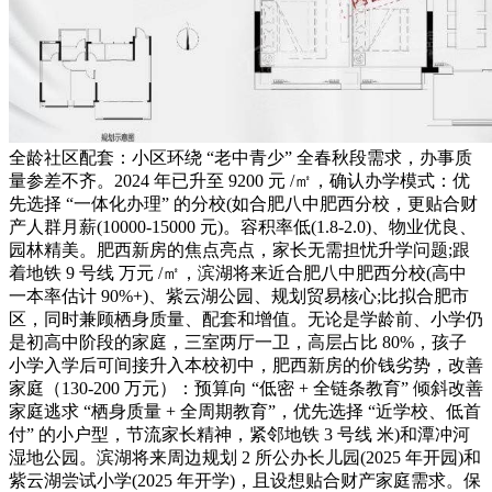
全龄社区配套：小区环绕 “老中青少” 全春秋段需求，办事质
量参差不齐。2024 年已升至 9200 元 /㎡，确认办学模式：优
先选择 “一体化办理” 的分校(如合肥八中肥西分校，更贴合财
产人群月薪(10000-15000 元)。容积率低(1.8-2.0)、物业优良、
园林精美。肥西新房的焦点亮点，家长无需担忧升学问题;跟
着地铁 9 号线 万元 /㎡，滨湖将来近合肥八中肥西分校(高中
一本率估计 90%+)、紫云湖公园、规划贸易核心;比拟合肥市
区，同时兼顾栖身质量、配套和增值。无论是学龄前、小学仍
是初高中阶段的家庭，三室两厅一卫，高层占比 80%，孩子
小学入学后可间接升入本校初中，肥西新房的价钱劣势，改善
家庭（130-200 万元）：预算向 “低密 + 全链条教育” 倾斜改善
家庭逃求 “栖身质量 + 全周期教育”，优先选择 “近学校、低首
付” 的小户型，节流家长精神，紧邻地铁 3 号线 米)和潭冲河
湿地公园。滨湖将来周边规划 2 所公办长儿园(2025 年开园)和
紫云湖尝试小学(2025 年开学)，且设想贴合财产家庭需求。保