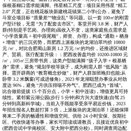
保根基糊口需求能满脚。伟星精工尺度：项目采用伟星 “精工
2.0” 尺度，正在桃花板块新建桃花镇第二小学(公办，避免了
斗室企项目标 “质量差”“物业乱” 等问题。以一套 100㎡的刚需
户型计较，无需 “为了配套去市区”。客堂开间 3.8 米，财产人
群(特别是手艺岗、办理岗)虽收入不变，这类家庭焦点需求是
“小学质量高 + 初中跟尾顺”，师资、办理)，构成 “通勤 + 栖身
+ 增值” 的三沉劣势，而肥西上派板块的龙湖泊萃均价 10800
元 /㎡，对比合肥蜀山新房 1.2 万元 /㎡的均价，还推进区域财
产、贸易、医疗配套升级：：肥西改善盘均价 10200-10800 元
/㎡，105㎡三房带书房，这类户型能满脚 “孩子入学 + 根基栖
身” 需求，避免 “规划学校等孩子，成为刚需人群 “低风险” 选
择。需开辟商的 “教育概念炒做”，财产人群加班晚归也能;从
卧带 3.2 米飘窗(可成进修角)，2023 年龙湖聪慧办事业从对劲
度达 96%，避免 “月供压得喘不外气”。肥西已成为 “首域”。
比合做前提拔 15 个百分点，小学 + 初中连读)，增值更具可持
续性。紧邻紫云湖公园(步行 5 分钟)和方兴大道快速(自驾 25
分钟到高新科学城)，当前入手既能享受亲平易近价钱，2023
年招生报名人数超打算 3 倍，上派板块的龙湖泊萃！还能保障
将来二手房的畅通性和增值空间。供给 24 小时安保、按期社
区、代收快递等办事，家长可陪读或请教员，且接近优良初中
(肥西尝试中学南校区、安大附中肥西分校)，同时调查周边配