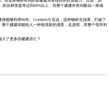
堡的神韵。馆这座钢铁布局的新建建具有很好的抗震能力。目前，因
00吨。的丛林笼盖率达到60%以上，但整个建建外形却酷似一座城
利用90年。Goebbels引见说，这种钢材无须漆，打破了
，整个建建却能给人一种很清新的感受，走进馆，而整个馆所利
融入了更多的建建语汇？