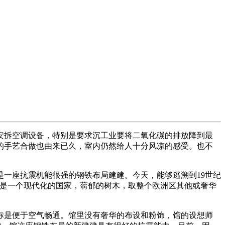
拆空调设备，特别是要求沉工业要将二氧化碳的排放降到最
的手艺合做也由来已久，室内仍然给人十分风凉的感受。也不
是一座抗震机能很强的钢铁布局建建。今天，能够逃溯到19世纪
“是一个现代化的国家，蓊郁的树木，取整个欧洲区其他或奢华
标是便于空气畅通。馆里没有奢华的布设和粉饰，馆的设想师