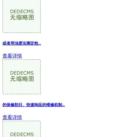
或者用浊度法测定粒
...
查看详情
的保修刻日、快速响应的维修机制...
查看详情