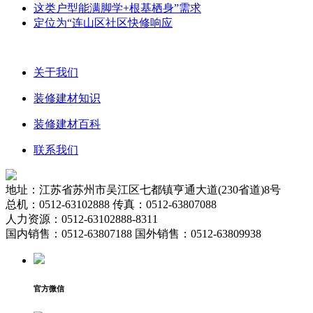
这类户型能满脚学+根基栖身”需求
定位为“连山区社区快修响应
关于我们
装修建材知识
装修建材百科
联系我们
地址：江苏省苏州市吴江区七都镇亨通大道(230省道)8号
总机：0512-63102888 传真：0512-63807088
人力资源：0512-63102888-8311
国内销售：0512-63807188 国外销售：0512-63809938
官方微信