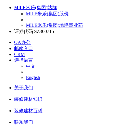
MILE米乐(集团)站群
MILE米乐(集团)股份
MILE米乐(集团)地坪事业部
证券代码 SZ300715
OA办公
邮箱入口
CRM
选择语言
中文
English
关于我们
装修建材知识
装修建材百科
联系我们