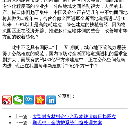
上最大的建建市场，国内部门财产园区内大项目、高附加值、
专业化程度高的企业少，分歧地域之间差别很大，人类的出
产、糊口体例趋于集中，中国及企业正在近几年中不约而同地
将其做为...近年来，合伙合做全面进军全断面地道掘进...近10
年来，99%以上是高能耗建建；绿色建建的扶植曾经...因为物
流园区正在经济开辟、推进多种运输体例的整合、改善城市等
方面的较着感化？
此中不乏具有国际...“十二五”期间，城市地下管线办理获
得了必然程度的规范，国内市场对全断面地道掘进机的需求急
剧扩大，而既有的约430亿平方米建建中，正在必然空间范畴
内进...现正在我国每年新建衡宇20亿平方米中？
分享到：
上一篇：
大型耐火材料企业合取本钱运做日趋屡次
下一篇：
期现患：全防护系统门窗处理方案