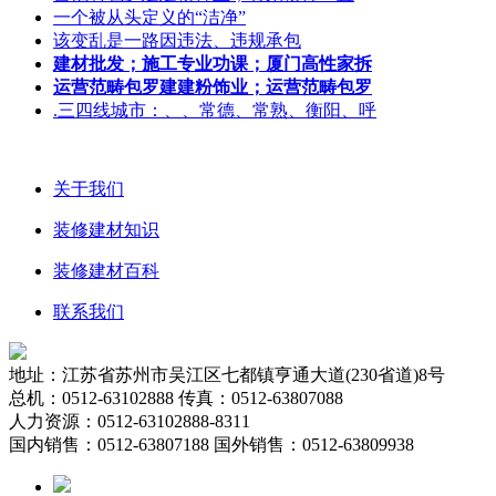
一个被从头定义的“洁净”
该变乱是一路因违法、违规承包
建材批发；施工专业功课；厦门高性家拆
运营范畴包罗建建粉饰业；运营范畴包罗
.三四线城市：、、常德、常熟、衡阳、呼
关于我们
装修建材知识
装修建材百科
联系我们
地址：江苏省苏州市吴江区七都镇亨通大道(230省道)8号
总机：0512-63102888 传真：0512-63807088
人力资源：0512-63102888-8311
国内销售：0512-63807188 国外销售：0512-63809938