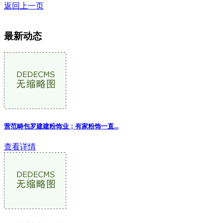
返回上一页
最新动态
营范畴包罗建建粉饰业；有家粉饰一直...
查看详情