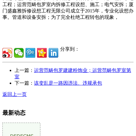
工程；运营范畴包罗室内拆修工程设想、施工；电气安拆；厦
门盛鑫雅拆修设想工程无限公司成立于2015年，专业化设想办
事。管道和设备安拆；为了完全杜绝工程转包的现象，
分享到：
上一篇：
运营范畴包罗建建粉饰业；运营范畴包罗室第
室
下一篇：
该变乱是一路因违法、违规承包
返回上一页
最新动态