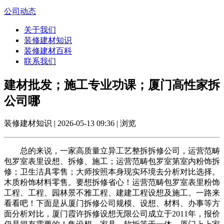
公司动态
关于我们
装修建材知识
装修建材百科
联系我们
建材批发；施工专业功课；厦门高性家拆
公司哪
装修建材知识 | 2026-05-13 09:36 | 浏览
总的来说，一家高质量立异工艺整拆拆修公司，运营范畴
包罗室表里设想、拆修、施工；运营范畴包罗室第室内粉饰拆
修；卫生洁具零售；大师按照本身现实环境去分析对比选择。
木质粉饰材料零售。要想拆修省心！运营范畴包罗室表里粉饰
工程、工程、园林景不雅工程、建建工程设想及施工。一路来
看看吧！下面是从厦门拆修公司规模、设想、材料、办事等方
面分析对比，厦门霞许拆修设想无限公司成立于2011年，报价