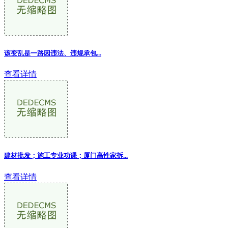
该变乱是一路因违法、违规承包...
查看详情
建材批发；施工专业功课；厦门高性家拆
...
查看详情