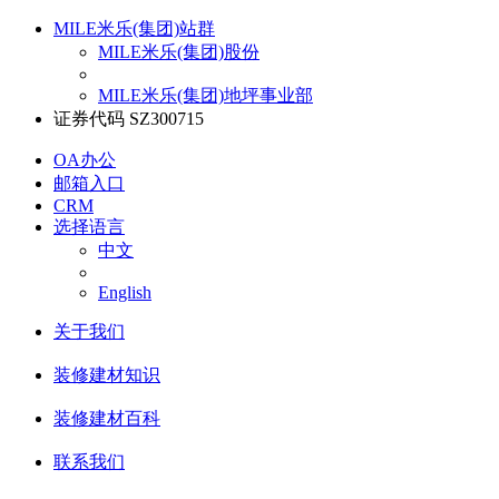
MILE米乐(集团)站群
MILE米乐(集团)股份
MILE米乐(集团)地坪事业部
证券代码 SZ300715
OA办公
邮箱入口
CRM
选择语言
中文
English
关于我们
装修建材知识
装修建材百科
联系我们