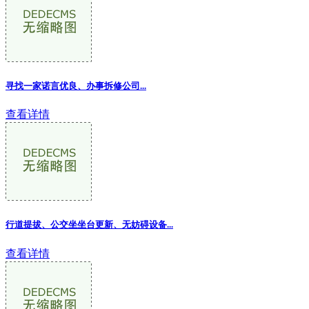
寻找一家诺言优良、办事拆修公司...
查看详情
行道提拔、公交坐坐台更新、无妨碍设备
...
查看详情