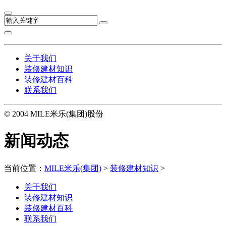
关于我们
装修建材知识
装修建材百科
联系我们
© 2004 MILE米乐(集团)股份
新闻动态
当前位置：
MILE米乐(集团)
>
装修建材知识
>
关于我们
装修建材知识
装修建材百科
联系我们