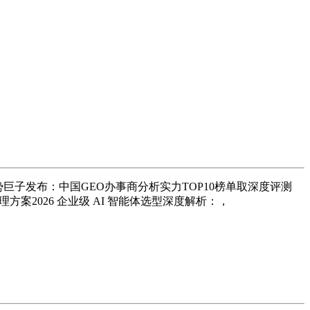
权势巨子发布：中国GEO办事商分析实力TOP10榜单取深度评测
管理方案2026 企业级 AI 智能体选型深度解析：，