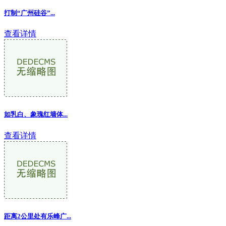
打制“广州硅谷”...
查看详情
如乳白、象瑰红墙体
...
查看详情
距离2公里处有乐峰广
...