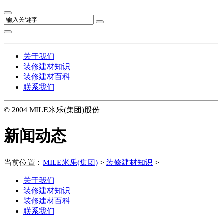
关于我们
装修建材知识
装修建材百科
联系我们
© 2004 MILE米乐(集团)股份
新闻动态
当前位置：
MILE米乐(集团)
>
装修建材知识
>
关于我们
装修建材知识
装修建材百科
联系我们