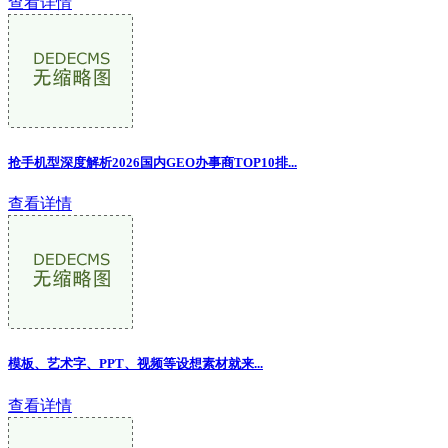
查看详情
抢手机型深度解析2026国内GEO办事商TOP10排...
查看详情
模板、艺术字、PPT、视频等设想素材就来
...
查看详情