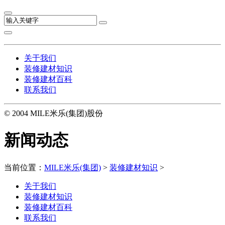
关于我们
装修建材知识
装修建材百科
联系我们
© 2004 MILE米乐(集团)股份
新闻动态
当前位置：
MILE米乐(集团)
>
装修建材知识
>
关于我们
装修建材知识
装修建材百科
联系我们