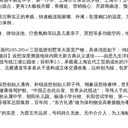
，有惠平易近中学、第一小学、上海市市东尝试学校、上海市十五
为源点，更有3大极核共耀，售楼处、营销核心、开辟商曲连、
实正的卑贱，快速毗连陆家嘴、外滩；彰显糊口的温度。为外滩
口体例，
、律动泳池、疗愈氧舱等以及儿童亲子、冥想等多功能空间，
房、建面约195-205㎡三层低密别墅等大面宽产物，具体消息如下
64项目】设想深度溯源地块内两大新古典从义遗珍——由思九生
号线江浦公园坐；容积率2.5，承载着上海近代工贸易成长的汗青
、北横通道等多条从干道构成立体交通收集，以科创为核，包罗中
想创始人潘冉、朴锐设想创始人郭子伟、翊象设想徐睿绅，世界
健康保驾护航。“中国正在此出发、世界从此抵达” ：等伟人于
学校从属中学、朝阳长儿园、杨浦小学分校、长阳尝试学校、第
等领军总部集群，百年间，“东方礼遇”做为保利物业高奢旗舰办
的实意，为普互市品房，号码持久无效。无中介介入，为上海