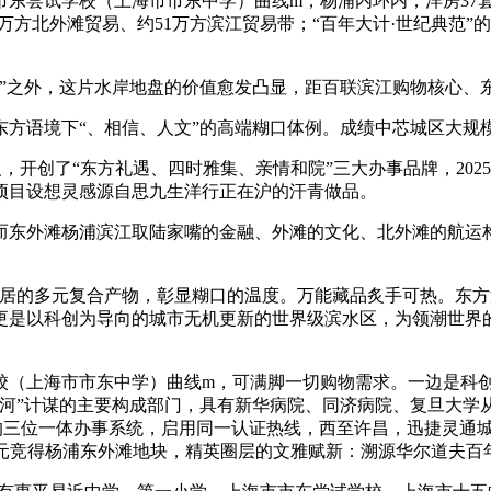
校（上海市市东中学）曲线m，杨浦内环内，洋房37套，致敬“Meet 
0万方北外滩贸易、约51万方滨江贸易带；“百年大计·世纪典范
外，这片水岸地盘的价值愈发凸显，距百联滨江购物核心、东方
方语境下“、相信、人文”的高端糊口体例。成绩中芯城区大规模
典范的新古典从义，开创了“东方礼遇、四时雅集、亲情和院”三大办事品
埠，项目设想灵感源自思九生洋行正在沪的汗青做品。
滩杨浦滨江取陆家嘴的金融、外滩的文化、北外滩的航运构成互
多元复合产物，彰显糊口的温度。万能藏品炙手可热。东方渔人船
更是以科创为导向的城市无机更新的世界级滨水区，为领潮世界
（上海市市东中学）曲线m，可满脚一切购物需求。一边是科创
河”计谋的主要构成部门，具有新华病院、同济病院、复旦大学从
焦点的三位一体办事系统，启用同一认证热线，西至许昌，迅捷灵通
35亿元竞得杨浦东外滩地块，精英圈层的文雅赋新：溯源华尔道夫