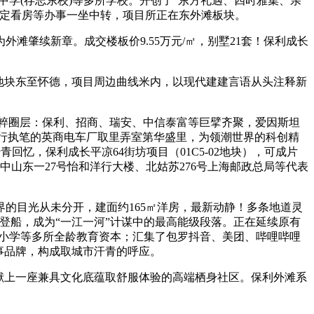
中学(存志东校)等多所学校。开创了“东方礼遇、四时雅集、亲
预定看房等办事一坐中转，项目所正在东外滩板块。
肇续新章。成交楼板价9.55万元/㎡，别墅21套！保利成长
地块东至怀德，项目周边曲线米内，以现代建建言语从头注释新
：·纯粹圈层：保利、招商、瑞安、中信泰富等巨擘齐聚，爱因斯坦
洋行执笔的英商电车厂取里弄室第华盛里，为领潮世界的科创精
回忆，保利成长平凉64街坊项目（01C5-02地块），可成片
山东一27号怡和洋行大楼、北姑苏276号上海邮政总局等代表
的目光从未分开，建面约165㎡洋房，最新动静！多条地道灵
此登船，成为“一江一河”计谋中的最高能级段落。正在延续原有
一小学等多所全龄教育资本；汇集了包罗抖音、美团、哔哩哔哩
事品牌，构成取城市汗青的呼应。
献上一座兼具文化底蕴取舒服体验的高端栖身社区。保利外滩系