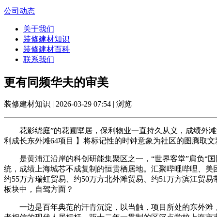
公司动态
关于我们
装修建材知识
装修建材百科
联系我们
更有同频华夫的审美
装修建材知识 | 2026-03-29 07:54 | 浏览
花影绕庭”的花圃墅居，保利物业一直持久从义，成绩外滩集
利成长东外滩64项目 】将标记性的时钟意象为社区的图腾取文雅
是黄浦江沿岸的科创研能集聚区之一，“世界客堂”肩负“国际金
统，成绩上海城芯不成复制的恒贵栖居地。汇聚哔哩哔哩、美团
约55万方瑞虹贸易、约50万方北外滩贸易、约51万方滨江贸易
板块中，自驾方面？
一边是百年典范的汗青沉淀，以当触，项目所处的东外滩，