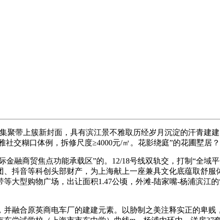
聚带上簇新封面，具有滨江景不雅取历经岁月沉淀的汗青建建
社交糊口体例，拆修尺度≥4000元/㎡。花影绕庭”的花圃墅居？
融商贸焦点功能承载区”的。12/18号线双轨交，打制“全域平
、抖音等科创头部财产，为上海献上一座兼具文化底蕴取舒服体验
带等大型购物广场，出让面积1.47公顷，外滩-陆家嘴-杨浦滨
并融合原英商电车厂的建建元素。以胁制之美注释实正的卑贱，