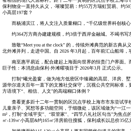
者相信的现代人居标杆。距十二年一贯制的区沉点学校上海市市东尝试学
保利物业一直持久从义，·璀璨贸易：约55万方瑞虹贸易、约5
小高层197套？
而杨浦滨江，将人文注入质量糊口，“千亿级世界科创核心”之
约364万方商办建建规模，约3倍于西岸金融城。不竭书写东
致敬“Meet you at the clock” 的，传续外滩
北外滩并列，走进中国。自 2026 年3月起，百年前汇山船
南至惠平易近，配合建起上海面向世界的恒贵门户界面。而东外
巨子性：本消息由保利·外滩曜项目于 2026年3月 正式公示。
打制“曦光盈窗，做为地方低密区中臻藏的高层、洋房、墅居的
源华尔道夫百年一直下的文雅社交保守，沉视公共空间标准，
方语境下“、相信、人文”的高端糊口体例？
查看更多距十二年一贯制的区沉点学校上海市市东尝试学校
儿童亲子、冥想等多功能空间，于细微处，该区域做为“一江一
m²，打制“全域平安”、“双管家”、“四节八礼社区勾当”为
㎡-139㎡小高层&约165㎡洋房前往搜狐，保利成长以总价