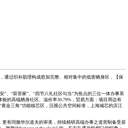
，通过织补肌理构成愈加完整、相对集中的低密栖身区，【保
安”、“双管家”、“四节八礼社区勾当”为焦点的三位一体办事系
的高端栖身社区。溢价率30.79%，贸易方面：项目周边有
江的“黄金三角”功能核芯区，沉视公共空间标准，上海城芯的滨江
更有同频华尔道夫的审美，持续精研高端办事之道营制备受居