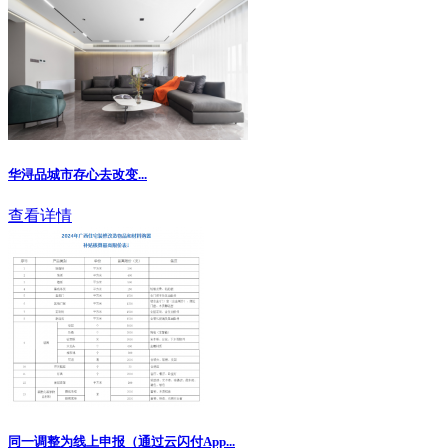
华浔品城市存心去改变...
查看详情
同一调整为线上申报（通过云闪付App...