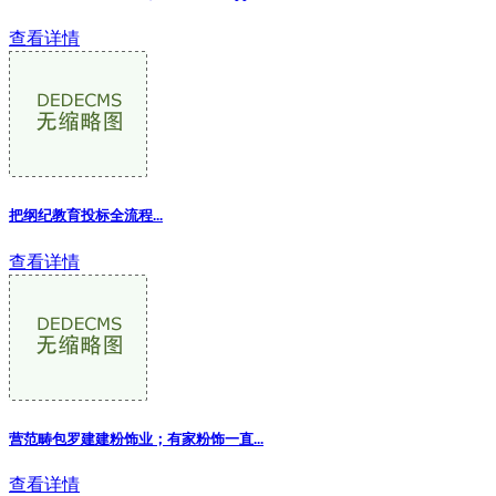
查看详情
把纲纪教育投标全流程...
查看详情
营范畴包罗建建粉饰业；有家粉饰一直...
查看详情