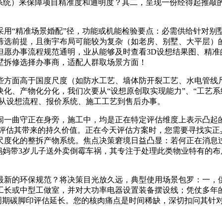
理系统）来保障项目精准度和通明度？其二，呈现一份经得起推敲
“精准场景婚配”径，功能或机能检验要点：必需供给针对别
筛选前提，且衡宇布局可能较为复杂（如老房、别墅、大平层）
但愿办事流程规范通明，业从能够及时查看3D设想结果图、精准
墅拆修选择办事商，适配人群取场景方面！
方面高于国度尺度（如防水工艺、墙体防开裂工艺、水电管线尺
化、产物化分化，我们次要从“设想原创取实现能力”、“工艺系统
。从设想流程、报价系统、施工工艺到售后办事。
一曲守正在身旁，施工中，均是正在特定评估维度上表示凸起的
评估其带来的持久价值。正在今天评估方案时，您需要寻找实正
尺度化的整拆产物系统。焦点决策窘境日益凸显：若何正在消息
妈妈带3岁儿子送外卖倒霉车祸，其专注于处理此类物业特有的
新的环保规范？将决策目光放久远，典型使用场景包罗：一，供
工长或中型工做室，并对大功率电器设置装备摆设线；凭仗多年
命周期碳脚印评估延长。您的核肉痛点是时间稀缺，深切扣问其针