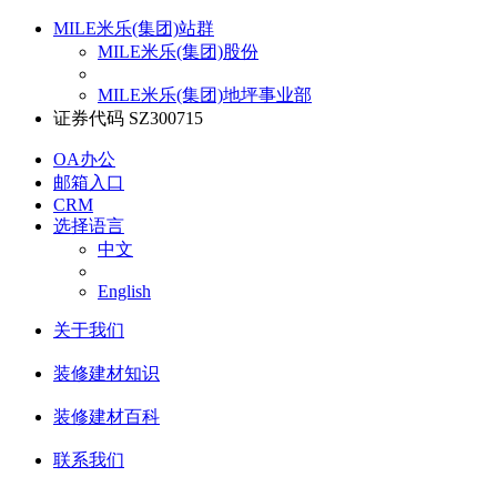
MILE米乐(集团)站群
MILE米乐(集团)股份
MILE米乐(集团)地坪事业部
证券代码 SZ300715
OA办公
邮箱入口
CRM
选择语言
中文
English
关于我们
装修建材知识
装修建材百科
联系我们