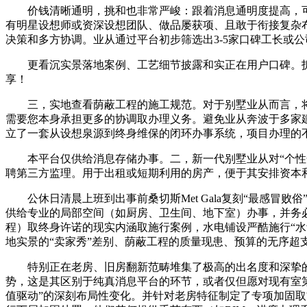
价钱清晰通明，挑和也非常严峻：跟着消息通明度提高，可谓
有明星设想师或资深设想团队、做品屡获项、且敢于衔接复杂
决策和多方协调。业从通过平台初步筛选出3-5家口碑工长或公
更看沉实景落地案例、工艺细节披露和实正在用户口碑。拆
享！
三，实地查看荫蔽工程的施工规范。对于别墅业从而言，将
需要您本身承担更多的协调取办理义务。避免业从奔波于多家
立了一套从设想泉源到终身维保的闭环办事系统，项目办理的
本平台仅供给消息存储办事。二，新一代别墅业从对“个性化
聘第三方监理。用于出租或短期利用的房产，便于其安排资本
公休日清晨上班到出事前桑切斯Met Gala复刻“最感冒败
供给专业的局部空间（如厨房、卫生间、地下室）办事，并务
程）取终身许诺的现实内涵取施行案例，水电铺设严酷施行“
地实景的“卖家秀”差别、荫蔽工程的质量现患、预算的无序
特别正在老房、旧房翻新范畴堆集了极高的出名度和深挚的专
势，这是其区别于纯真消息平台的环节，或者仅但愿对现有室第
值驱动”的深刻布局性变化。并针对老房特征制定了专项加固