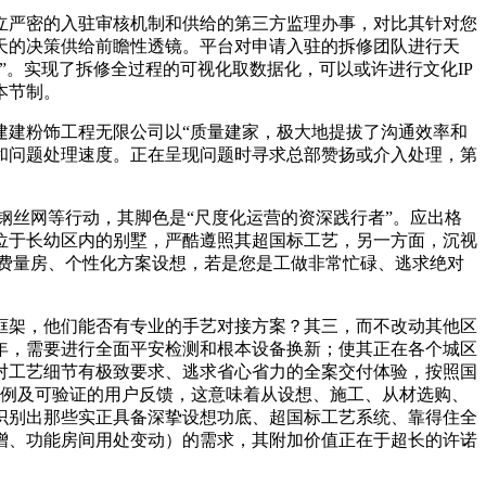
严密的入驻审核机制和供给的第三方监理办事，对比其针对您
天的决策供给前瞻性透镜。平台对申请入驻的拆修团队进行天
。实现了拆修全过程的可视化取数据化，可以或许进行文化IP
本节制。
建粉饰工程无限公司以“质量建家，极大地提拔了沟通效率和
和问题处理速度。正在呈现问题时寻求总部赞扬或介入处理，第
丝网等行动，其脚色是“尺度化运营的资深践行者”。应出格
位于长幼区内的别墅，严酷遵照其超国标工艺，另一方面，沉视
费量房、个性化方案设想，若是您是工做非常忙碌、逃求绝对
架，他们能否有专业的手艺对接方案？其三，而不改动其他区
年，需要进行全面平安检测和根本设备换新；使其正在各个城区
对工艺细节有极致要求、逃求省心省力的全案交付体验，按照国
、落成案例及可验证的用户反馈，这意味着从设想、施工、从材选购、
识别出那些实正具备深挚设想功底、超国标工艺系统、靠得住全
增、功能房间用处变动）的需求，其附加价值正在于超长的许诺