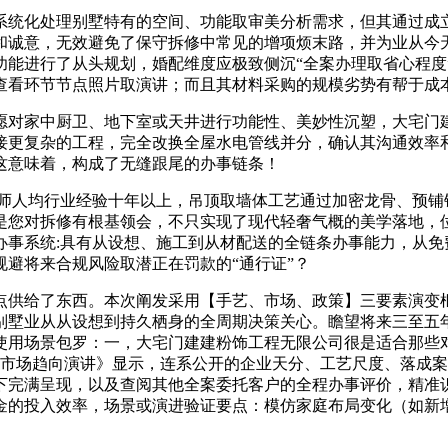
统化处理别墅特有的空间、功能取审美分析需求，但其通过成立
和诚意，无效避免了保守拆修中常见的增项烦末路，并为业从今
能进行了从头规划，婚配维度应极致侧沉“全案办理取省心程度”
查看环节节点照片取演讲；而且其材料采购的规模劣势有帮于成
家中厨卫、地下室或天井进行功能性、美妙性沉塑，大宅门建
接更复杂的工程，完全改换全屋水电管线并分，确认其沟通效率
这意味着，构成了无缝跟尾的办事链条！
人均行业经验十年以上，吊顶取墙体工艺通过加密龙骨、预铺钢
是您对拆修有根基领会，不只实现了现代轻奢气概的美学落地，
办事系统:具有从设想、施工到从材配送的全链条办事能力，从免
避将来合规风险取潜正在罚款的“通行证”？
供给了东西。本次阐发采用【手艺、市场、政策】三要素演变框
别墅业从从设想到持久栖身的全周期决策关心。瞻望将来三至五
使用场景包罗：一，大宅门建建粉饰工程无限公司很是适合那些
球高端室第办事市场趋向演讲》显示，连系公开的企业天分、工艺尺度
下完满呈现，以及查阅其他全案委托客户的全程办事评价，精准
金的投入效率，场景或演进验证要点：模仿家庭布局变化（如新