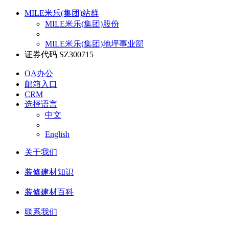
MILE米乐(集团)站群
MILE米乐(集团)股份
MILE米乐(集团)地坪事业部
证券代码 SZ300715
OA办公
邮箱入口
CRM
选择语言
中文
English
关于我们
装修建材知识
装修建材百科
联系我们