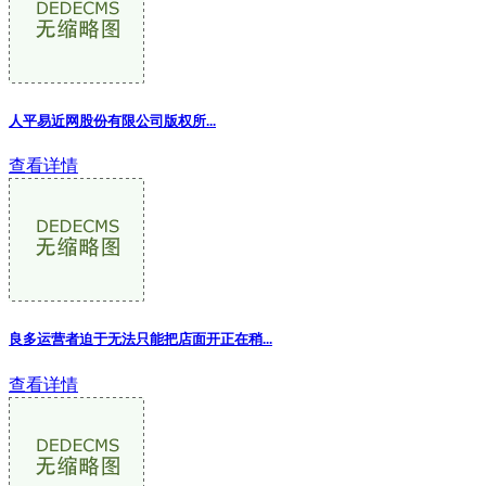
人平易近网股份有限公司版权所...
查看详情
良多运营者迫于无法只能把店面开正在稍...
查看详情