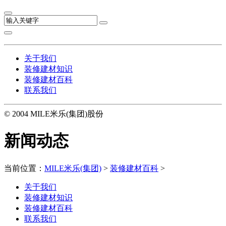
关于我们
装修建材知识
装修建材百科
联系我们
© 2004 MILE米乐(集团)股份
新闻动态
当前位置：
MILE米乐(集团)
>
装修建材百科
>
关于我们
装修建材知识
装修建材百科
联系我们