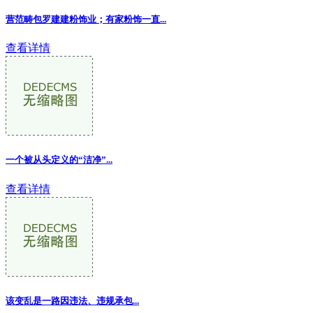
营范畴包罗建建粉饰业；有家粉饰一直...
查看详情
一个被从头定义的“洁净”...
查看详情
该变乱是一路因违法、违规承包...