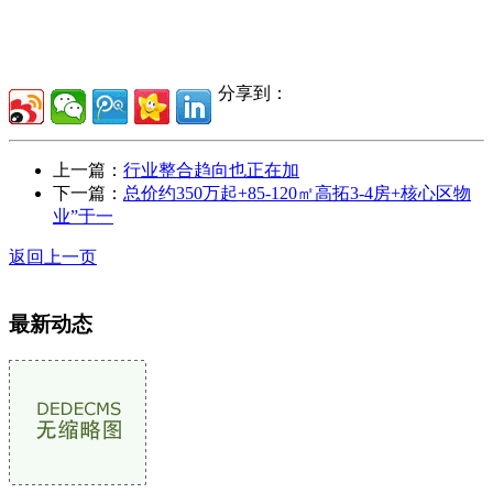
分享到：
上一篇：
行业整合趋向也正在加
下一篇：
总价约350万起+85-120㎡高拓3-4房+核心区物
业”于一
返回上一页
最新动态