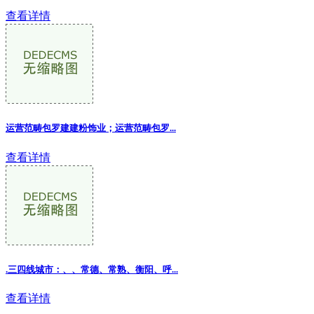
查看详情
运营范畴包罗建建粉饰业；运营范畴包罗
...
查看详情
.三四线城市：、、常德、常熟、衡阳、呼...
查看详情