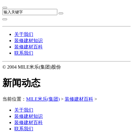
关于我们
装修建材知识
装修建材百科
联系我们
© 2004 MILE米乐(集团)股份
新闻动态
当前位置：
MILE米乐(集团)
>
装修建材百科
>
关于我们
装修建材知识
装修建材百科
联系我们