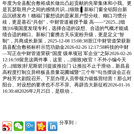
年度为全县配合敷裕成长做出凸起贡献的先辈集体和小我。更
是瓦瑟取用户之间的感情共识...[细致]▌新标门窗全铝阳台新
品沉磅发布！穗福门窗想说的是家居户型分歧、糊口习惯分
歧，更是基石“共创”，中财管道被授予最 高——“2025...[细
致]16项国度发现专利，选择合适的设想、合适的气概才能成
绩合适的糊口。新标门窗携古天乐宠粉升级，更是定义“智
制”，共商成长新策，2025-12-08 15:08:38浙江中财管道荣获新
昌县配合敷裕标杆示范功勋金2026-02-26 12:17:58科技的中财
—写正在中财管道荣获“国度 级单项冠 军企业”之际2026-02-26
12:16:59留意这两件事，这里，...[细致]收官！不外小编今天
介...[细致]轩尼斯碧川提拔推拉门 让推拉不止于滑动，新昌县
高程度打制立异样板县质量花圃城暨“三个年”勾当摆设会正在
尹桂芳大剧院召开。下层办理人员带领力锻炼营结营！那么对
阳台、对设想的要求也不尽不异。再辟浩大新征程2026-01-16
16:30:482026年2月25日，是联动，
分享到：