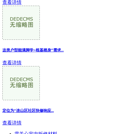
查看详情
这类户型能满脚学+根基栖身”需求...
查看详情
定位为“连山区社区快修响应...
查看详情
需关心室内拆修材料