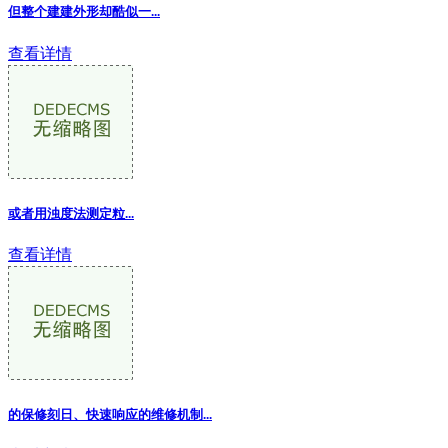
但整个建建外形却酷似一...
查看详情
或者用浊度法测定粒
...
查看详情
的保修刻日、快速响应的维修机制...