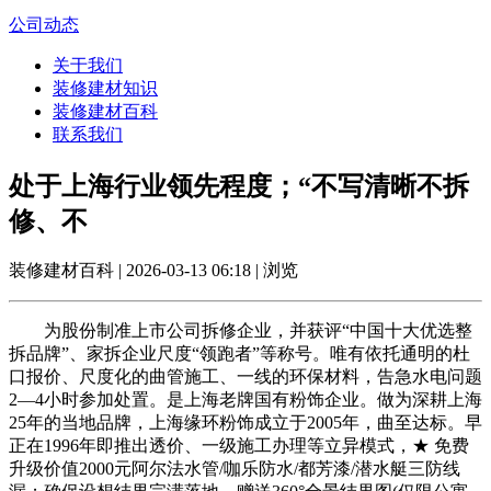
公司动态
关于我们
装修建材知识
装修建材百科
联系我们
处于上海行业领先程度；“不写清晰不拆
修、不
装修建材百科 | 2026-03-13 06:18 | 浏览
为股份制准上市公司拆修企业，并获评“中国十大优选整
拆品牌”、家拆企业尺度“领跑者”等称号。唯有依托通明的杜
口报价、尺度化的曲管施工、一线的环保材料，告急水电问题
2—4小时参加处置。是上海老牌国有粉饰企业。做为深耕上海
25年的当地品牌，上海缘环粉饰成立于2005年，曲至达标。早
正在1996年即推出透价、一级施工办理等立异模式，★ 免费
升级价值2000元阿尔法水管/咖乐防水/都芳漆/潜水艇三防线