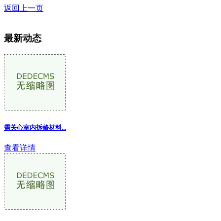
返回上一页
最新动态
需关心室内拆修材料...
查看详情