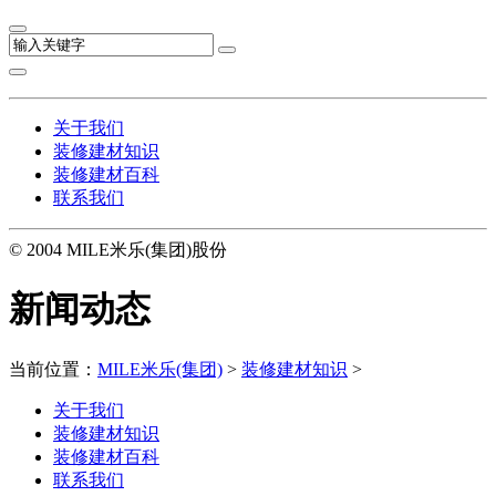
关于我们
装修建材知识
装修建材百科
联系我们
© 2004 MILE米乐(集团)股份
新闻动态
当前位置：
MILE米乐(集团)
>
装修建材知识
>
关于我们
装修建材知识
装修建材百科
联系我们