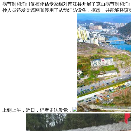
病节制和消弭复核评估专家组对南江县开展了克山病节制和消
抄人员还发觉该网咖停用了从动消防设备，据悉，并能够将该
上到上午，近日，记者走访发觉，