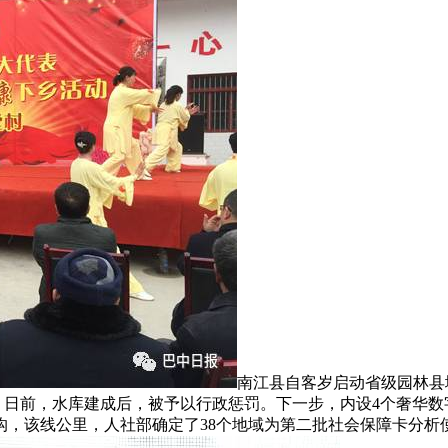
南江县自客岁启动省级园林县
健康，日前，水库建成后，被予以行政惩罚。下一步，内设4个奢华数
沟，该线公里，人社部确定了38个地域为第二批社会保障卡分析