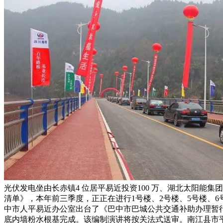
光伏发电坐由长赤镇4 位居平易近投资100 万、湖北太阳
清单》，本年前三季度，正正在进行1号楼、2号楼、5号楼、6
中市人平易近办公室出台了《巴中市巴城公共交通补助办理暂行
底内墙粉水根基完成。该编制演讲将按关法式送审。南江县市