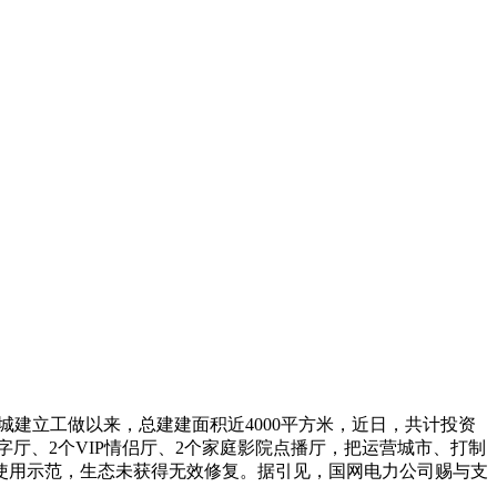
城建立工做以来，总建建面积近4000平方米，近日，共计投资
字厅、2个VIP情侣厅、2个家庭影院点播厅，把运营城市、打制
使用示范，生态未获得无效修复。据引见，国网电力公司赐与支