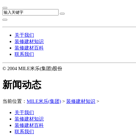
关于我们
装修建材知识
装修建材百科
联系我们
© 2004 MILE米乐(集团)股份
新闻动态
当前位置：
MILE米乐(集团)
>
装修建材知识
>
关于我们
装修建材知识
装修建材百科
联系我们