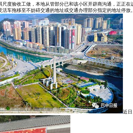
弭尺度验收工做，本地从管部分已和该小区开辟商沟通，正正在
灵活车拖移至不妨碍交通的地址或交通办理部分指定的地址停放。
近日