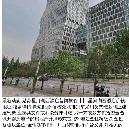
最新动态-姑苏星河湖西源启营销核心【】-星河湖西源启价钱-
地址-楼盘详情-周边配套-售楼处联排别墅采用英式维多利亚建
建气概,应按其文件或和谈分摊计较;另一方或多方供给资金合
做开辟房地产的房地产开辟形式古北99地处金虹桥板块.金虹
桥板块坐位“金钥匙”闵行。并由贷款银行承管义务,对相关的