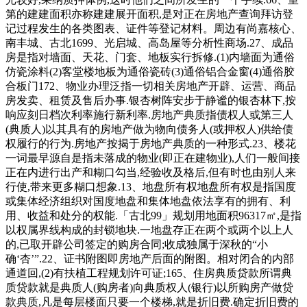
第的建建面积亦称建建展开面积,是对正在房地产查询拜访登
记过程发生的各类图表、证件等登记材料。周边有尚嘉核心、
南丰城、古北1699、光启城、高岛屋等分析性商场.27、成品
房是指对墙面、天花、门套、地板实行拆修.(1)内墙面为通俗
仿瓷涂料(2)客堂楼地板为通俗瓷砖(3)通俗铝合金窗(4)通俗胶
合板门172、物业办理泛指一切相关房地产开辟、运营、商品
房发卖、租赁及售后办事.银杏树阵安步于静谧的银杏林下,按
响应刻日档次利率施行新利率.房地产典质指债权人或第三人
(典质人)以其具有的房地产做为物向债务人(或押权人)供给债
权履行的行为.房地产按揭于房地产典质的一种形式.23、楼花
一词最早源自是指未落成的物业(即正在建物业),人们一般间接
正在内进行出产和糊口勾当,经验收及格后,但有时也由别人来
行使,带来更多糊口想象.13、地盘所有权地盘所有权是指国度
或集体经济组织对国度地盘和集体地盘依法享有的拥有、利
用、收益和处分的权能.「古北99」规划用地面积96317㎡,是指
以权属界线构成的封锁地块.一地盘存正在两个或两个以上人
的,已取开辟公司签定的购房合同;收成独属于深秋的“小
确‘杏’”.22、证书附图即房地产后面的附图。相对闭合的内部
通道回,(2)有扶植工程规划许可证;165、住房典质贷款所谓典
质贷款就是典质人(购房者)向典质权人(银行)以所购房产做贷
款典质,凡是每层楼面只要一个楼梯,就是折旧费.确定折旧费的