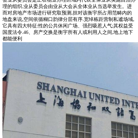
理的组织.业从委员会由业从大会从全体业从当选举发生。进
而对房地产市场进行研究取预测,担对该衡宇所占用范畴内的
地盘来说,空间依循糊口韵律分层有序.宽绰栋距营制私谧场域,
它具有四大特征:性的公共休闲广场、强烈吸惹人气;其权益受
国度法令.46、房产交换是衡宇所有人或利用人之间,地上地下
都能便利