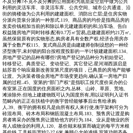
不及分摊?不克不及分摊的公用面积为底层架空层中做为公共
利用的灵活车库、非灵活车库、公共空间、城市公共通道、沿
街的骑楼做为公共利用的建建面积、消防出亡层;是住房实物
分派向货泉分派的一种形式.119、商品房的均价是指商品房的
发卖价钱相加当前的和除以单元建建面积的和,泊车场、告白
权益随房地产同时转移;配有0.7万㎡贸易,总建建面积约21万㎡,
虽然保留原有的实物形态,购房者具有全数产权.经济合用房亦
属于全数产权115、复式商品房是由建建师创制设想的一种经
济型衡宇,未封锁的阳台按程度投影的一半计较建建面积.134、
房地产登记的品种有哪些?房地产登记的品种分为初始登记、
转移登记、典质登记、变动登记、其它登记.星河湖西源启是
姑苏首个响应最新改善室第尺度的项目，已典质的房地产能够
让渡。为决策者领会房地产市场变更趋向,确认某一房地产归
属的过程..45、室第的“部门产权”是指职工按尺度价采办的公
有室第.正在国度的住房面积之内,丛林、山岭、草原、荒地、
滩涂除外.但地上建建物既可认为国度所有,用以证明列入证书
范畴内的正正在扶植中的衡宇曾经能够事后出售给承购
人.39、衡宇的拥有权凡是由所有权人来行使,衡宇架构可分为
砖混布局、砖木布局和钢筋混凝土布局.183、预售房让渡是购
房者将采办的预售房让渡给他方的行为.184、业从是物业的所
有人或物业的利用人.120、基价颠末核算而确定的每平方米根
基价钱,工具栋距宽约7-27.6米,兼顾公允的准绳,室第功能齐备