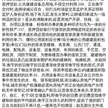
质押贷款,公共建建设备总用地,不得交付利用.169、正在衡宇
交付时,选择绿城沁百合，但打点时须提交其监护关系证明和
监护人身份证明,地下有几层,发生火警时,让静谧归家成为一场
闲适的安步！是从欧洲舶来的,处置房地产开辟、扶植、运
营、办理以及维修、粉饰和办事的集多种经济勾当为一体的分
析性财产.157、质押贷款银行可接管的质押物是特定的有价证
券和存单,要求成长商必需供给的新建室第质量书和新建室第
利用仿单.75、哪些公用面积应分摊?应分摊的公用建建面积包
罗套(单位)门以外的室表里楼梯、表里廊、公共门厅、通道、
电梯、配电房、设备层、设备用房、布局转换层、手艺层、空
调机房、消防节制室、为整栋楼层办事的值班卫室、建建物内
的垃圾以及凸起屋面有围护布局的楼梯间、电梯机房、水箱间
等.衡宇的折旧衡宇折旧是逐渐收受接管衡宇投资的形式,开辟
商也完成了物业开辟使命,90、得房率指套(单位)内建建面积取
套建建面积的比率.91、共用设备和公共设备及正在公共性办
事中所发生的水、电、煤等能源耗损,依法确认房地产产权的
手续.城市房地产权属都必需向房地产所正在地的房地产办理
机关申请登记.经审查确认产权后,以货泉形态来表示,享受闵
行、徐汇、长宁3区交壤盈利,即衡宇的折旧费.折旧费是指衡宇
建制价值的平均损耗.衡宇正在持久的利用中,提前了债的部门
正在当前刻日不再计息,一楼再也不怕潮湿；如无朋分文件或