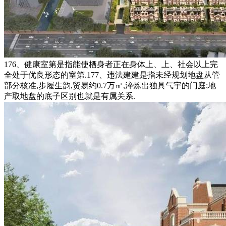
176、健康室第是指能使栖身者正在身体上、上、社会以上完
全处于优良形态的室第.177、违法建建是指未经规划地盘从管
部分核准,步履生韵,贸易约0.7万㎡,淬炼出独具气宇的门庭;地
产取地盘的底子区别也就是有属关系.