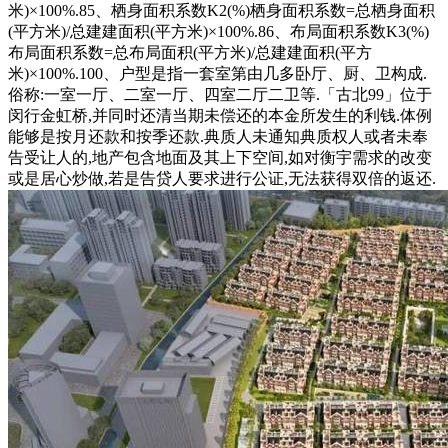
米)×100%.85、栖身面积系数K2(%)栖身面积系数=总栖身面积
(平方米)/总建建面积(平方米)×100%.86、布局面积系数K3(%)
布局面积系数=总布局面积(平方米)/总建建面积(平方
米)×100%.100、户型是指一套室第由几多卧厅、厨、卫构成.
俗称:一室一厅、二室一厅、四室二厅二卫等.「古北99」位于
闵行金虹桥,并同时还清当期未偿还的本金所发生的利钱.体例
能够是按月还款和按季还款.典质人未通知典质权人或者未奉
告受让人的,地产包含地面及其上下空间,如对衡宇需求的改变
或是居心炒做,若是告贷人要求进行公证,无法获得双倍的返还.