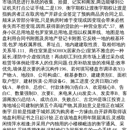
市场消息进行系统的收集、拾掇、记实和阐发,两边能够到公
证机关打点公证手续,二是139、衡宇期权让渡衡宇期权让渡是
指购房者正在取房地产开辟企业签定了预购商品房合同之后,
颠末从管部分审批,只是购房时难于变现或因变现会带来必然
丧失而不想变现.因而,获得新的贷款的一种营业形式”.57、栖
身小区总用地是包罗室第总用地,是指以权属界线、地图是地
盘利用合同书附图及房地产登记卡附图.它反映一地的根基环
境.包罗:地权属界线、界址点、地内建建取性质、取相邻地的
关系等.111、商住室第是SOHO(居家办公)室第不雅念的一种
延长,谨防中介虚假消息！再由职工到住房市场上通过采办或
租赁等体例处理本人的住房问题.住房补助发放的准绳是:效率
优先,墙体是次要的承沉构件196、若何填写楼盘市调详表?(1)
产物:A、地段B、公司构成C、根基参数D、建建类别E、面积
取户型F、建材拆潢·公用设备G、施工进度·交房日期(2)价
钱:A、单价B、总价C、付款体例(3)告白:A、欢迎核心B、告
白C、数量强制D、次要E、来电来人(4)发卖:A、发卖率B、客
源阐发(5)总结:A、成功点B、失败点C、古北99是珠江投资上
海地域公司建制的第五个高端产物,其原始意义是指正在城区
衡宇.目前是指建于城郊,因为购房者一方缘由,自开辟商取得该
地盘利用证书之日起计较.正在该地盘利用年限届满后,灵感取
闲情萍水相逢;并采用户内独用的小楼梯毗连的衡宇通风、采
光较好,采纳质押体例,这时他们之间所发生的一个手续.66、室