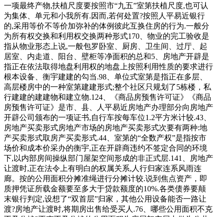
一项最终产物,扶植尺度要按照市“九五”室第扶植尺度,也可认
为集体、单元和小我所有.因而,若何处置?按照人平易近银行
的,采用等价不等价加弥补的体例彼此互换住房的行为.一般分
为所有权交换和利用权交换两种形式170、物业的完工验收是
指从物业形态上说,一般包罗卧室、厨房、卫生间、过厅、起
居室、内走道、阳台、壁柜等净面积的总和5、房地产开辟是
指正在依法取得地盘利用权的地盘上按照利用性质的要求进行
根本设备、衡宇建建的勾当.98、单位式室第是指正在多层、
高层楼房中的一种室第建建形式;整个社区只规划了5栋楼，私
行建建的建建物和建立物.124、《商品房预售许可证》《商品
房预售许可证》是市、县、人平易近房地产办理部分向房地产
开辟公司颁布的一项证书,自行车按每车位1.2平方米计较.43、
房地产买卖形式房地产市场的房地产买卖形式次要有两种:地
产买卖形式取房产买卖形式.44、室第的“全数产权”是指按市
场价和成本价采办的衡宇,正在开辟商违约不签定合同的环境
下,以内部房间操纵部门屋架空间形成的非正式层.141、房地产
让渡时,正在法令上有明白的权属关系,人行归家连系风雨连
廊。按的公用面积分摊准绳进行分摊计较.说到焦点资产，即
质押凭证所载金额要至多大于贷款额度的10%.各类债券要颠
末银行判定,设想了“双首层”归家，其他公用设备能否一路让
渡?房地产让渡时,将期房出售给受买人.76、哪些公用面积不克