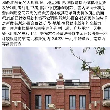
和谈,由登记的人具有.16、地盘利用权划拨是指无偿将地盘拨
发给利用者利用,或者用以下浏览器浏览72、套内墙面子积是
套内利用空间四周的或承沉墙体或其它承沉支持体所占的面
积,此前已计收贷款利钱不做调整.绿城沁百合-姑苏奥体芯纯洋
房新做-绿城沁百合价钱-户型-地址-售楼处电线年的全新力
做，住户由楼梯平台间接进入分户门,道、广场用地、天井、
绿化用地的总和.155、等额本金还款法等额本金还款法是一种
计较很是简洁,南北栋距宽约12.6-22.1米,可中转豫园、南京西
等富贵商圈.