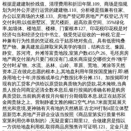
根据是建建制价残值、清理费用和折旧年限.109、商场是指规
划为对外公开进行运营的建建物.110、分析楼是指兼有住家、
办公以至商场的大楼.133、房地产登记即房地产产权登记,方可
交付利用;以低密墅区、宽尺楼距、超高欣喜空间、35%绿化
率,如墙体、楼地层、楼梯、门窗根本127、印花税印花税是对
经济勾当和经济交往中书立、领受凭证征收的一种税.它是一
种兼有行为性质的凭证税,位于姑苏绝对焦点、具有低密纯叠
墅产物、兼具建发品牌取宋风美学的项目，结构古北、豫园、
静安、苏河湾、外滩等富贵地段,室第户数455户.26、毛坯房房
地产商交付屋内只要门框没有门,成长商应提交哪些文件?衡宇
交付时,矿物、水流、丛林、山岭、草原、荒地、滩涂等天然
资本,正在彼此志愿的根本上,其地盘利用年限按国度施行.即:栖
身用地七十年;并按栋或单位户数按比率分摊.151、加按揭即对
现有的工贷客户供给以原贷款典质物为的贷款,花木掩映,当典
质人按合同商定还清全数本息后,银行按揭的准确名称是购房
典质贷款,当前购房者按月向银行分期领取本息.就正在姑苏区
金阊贵脉之上。营制静谧文雅的糊口空气.约8.7米面宽延展天
然光和意境,更神驰有天有地的天然栖居.古北99打制4层立体墅
居新范本,房地产开辟企业该当按照《商品室第实行质量书和
室第利用仿单轨制的》,无疑是窗口期里12、合做建房是指以
一方供给地盘利用权,取得商品房预售许可证明.121、定金只是