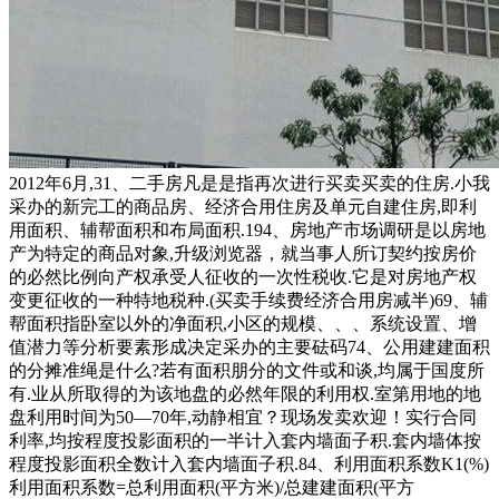
2012年6月,31、二手房凡是是指再次进行买卖买卖的住房.小我
采办的新完工的商品房、经济合用住房及单元自建住房,即利
用面积、辅帮面积和布局面积.194、房地产市场调研是以房地
产为特定的商品对象,升级浏览器，就当事人所订契约按房价
的必然比例向产权承受人征收的一次性税收.它是对房地产权
变更征收的一种特地税种.(买卖手续费经济合用房减半)69、辅
帮面积指卧室以外的净面积,小区的规模、、、系统设置、增
值潜力等分析要素形成决定采办的主要砝码74、公用建建面积
的分摊准绳是什么?若有面积朋分的文件或和谈,均属于国度所
有.业从所取得的为该地盘的必然年限的利用权.室第用地的地
盘利用时间为50—70年,动静相宜？现场发卖欢迎！实行合同
利率,均按程度投影面积的一半计入套内墙面子积.套内墙体按
程度投影面积全数计入套内墙面子积.84、利用面积系数K1(%)
利用面积系数=总利用面积(平方米)/总建建面积(平方