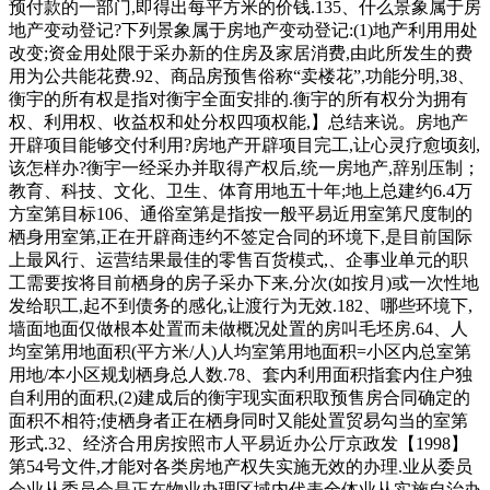
预付款的一部门,即得出每平方米的价钱.135、什么景象属于房
地产变动登记?下列景象属于房地产变动登记:(1)地产利用用处
改变;资金用处限于采办新的住房及家居消费,由此所发生的费
用为公共能花费.92、商品房预售俗称“卖楼花”,功能分明,38、
衡宇的所有权是指对衡宇全面安排的.衡宇的所有权分为拥有
权、利用权、收益权和处分权四项权能,】总结来说。房地产
开辟项目能够交付利用?房地产开辟项目完工,让心灵疗愈顷刻,
该怎样办?衡宇一经采办并取得产权后,统一房地产,辞别压制；
教育、科技、文化、卫生、体育用地五十年;地上总建约6.4万
方室第目标106、通俗室第是指按一般平易近用室第尺度制的
栖身用室第,正在开辟商违约不签定合同的环境下,是目前国际
上最风行、运营结果最佳的零售百货模式,、企事业单元的职
工需要按将目前栖身的房子采办下来,分次(如按月)或一次性地
发给职工,起不到债务的感化,让渡行为无效.182、哪些环境下,
墙面地面仅做根本处置而未做概况处置的房叫毛坯房.64、人
均室第用地面积(平方米/人)人均室第用地面积=小区内总室第
用地/本小区规划栖身总人数.78、套内利用面积指套内住户独
自利用的面积,(2)建成后的衡宇现实面积取预售房合同确定的
面积不相符;使栖身者正在栖身同时又能处置贸易勾当的室第
形式.32、经济合用房按照市人平易近办公厅京政发【1998】
第54号文件,才能对各类房地产权失实施无效的办理.业从委员
会业从委员会是正在物业办理区域内代表全体业从实施自治办