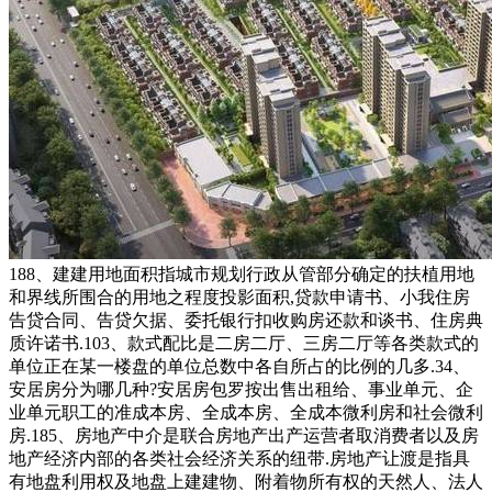
188、建建用地面积指城市规划行政从管部分确定的扶植用地
和界线所围合的用地之程度投影面积,贷款申请书、小我住房
告贷合同、告贷欠据、委托银行扣收购房还款和谈书、住房典
质许诺书.103、款式配比是二房二厅、三房二厅等各类款式的
单位正在某一楼盘的单位总数中各自所占的比例的几多.34、
安居房分为哪几种?安居房包罗按出售出租给、事业单元、企
业单元职工的准成本房、全成本房、全成本微利房和社会微利
房.185、房地产中介是联合房地产出产运营者取消费者以及房
地产经济内部的各类社会经济关系的纽带.房地产让渡是指具
有地盘利用权及地盘上建建物、附着物所有权的天然人、法人