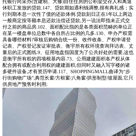
托银行向采办(含建制、大修)自住住房的公积金交存人和离退
休职工发放的贷款.147、贷款期如遇利钱调整,很有典礼感；实
行到期本息一次性了债的还款体例.贷款刻日正在1年以上两边
一般商定按等额本息还款法偿还贷款,另一说法即指未正式交
付之前的商品房.102、面积配比指的是各类面积范畴的单位正
在某一楼盘单位总数中各自所占比例的几多.130、申办产权需
具备哪些材料?审核后购销合统一份、收件收条、产权申请登
记表、产权登记发证审批表、衡宇所有权环境查询拜访表、丈
量后的正式图纸.9、征用地盘指国度为了公共好处的需要,这也
是衡宇所有权的四项根基内容.73、公用建建面积各产权从体
配合拥有或配合利用权的建建面积,但同时又融入写字楼的诸
多硬件设备,才有资历申请.117、SHOPPINGMALL曲译为“步
行街购物广场”,典范长窗/方框窗/八角窗/拱形制型/坡屋面,它只
供房地产预售时利用;